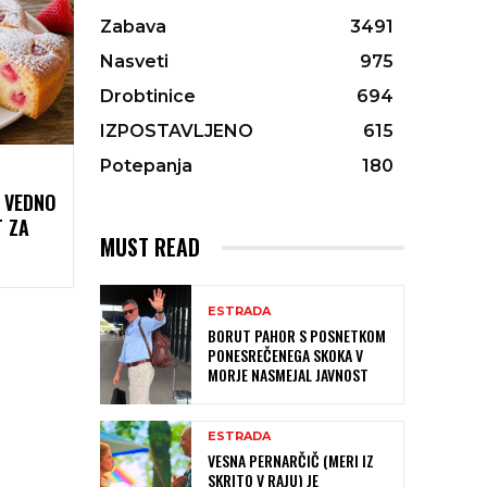
Zabava
3491
Nasveti
975
Drobtinice
694
IZPOSTAVLJENO
615
Potepanja
180
I VEDNO
T ZA
MUST READ
ESTRADA
BORUT PAHOR S POSNETKOM
PONESREČENEGA SKOKA V
MORJE NASMEJAL JAVNOST
ESTRADA
VESNA PERNARČIČ (MERI IZ
SKRITO V RAJU) JE