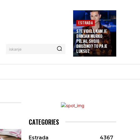
ESTRADA
STE VIDELI, KAM JE
DAMJAN MURKO
PELJAL SVOJO
DRUŽINO? TO PA JE
iskanje
LUKSUZ
CATEGORIES
Estrada
4367