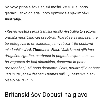
Na Voyo prihaja šov Sanjski moški. Že 9. 6. si bodo
gledalci lahko ogledali prvo epizodo
Sanjski moški
Avstralija
.
»Resničnostna serija Sanjski moški Avstralija to sezono
prinaša nepričakovan preobrat. Tokrat se za ljubezen ne
bo potegoval le en kandidat, temveč kar trije postavni
mladeniči –
Jed, Thomas
in
Felix
. Vsak izmed njih ima
drugačno zgodbo, osebnost in pogled na ljubezen, zato
bo zagotovo še bolj dinamično, čustveno in polno
presenečenj. Ali bodo šarmantni Felix, neukrotljivi bobnar
Jed in italijanski žrebec Thomas našli ljubezen?
« o šovu
pišejo na POP TV.
Britanski šov Dopust na glavo