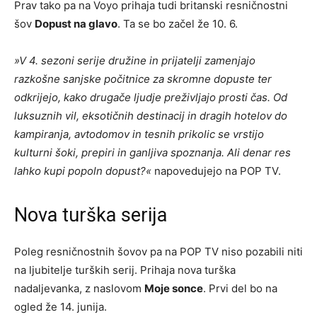
Prav tako pa na Voyo prihaja tudi britanski resničnostni
šov
Dopust na glavo
. Ta se bo začel že 10. 6.
»V 4. sezoni serije družine in prijatelji zamenjajo
razkošne sanjske počitnice za skromne dopuste ter
odkrijejo, kako drugače ljudje preživljajo prosti čas. Od
luksuznih vil, eksotičnih destinacij in dragih hotelov do
kampiranja, avtodomov in tesnih prikolic se vrstijo
kulturni šoki, prepiri in ganljiva spoznanja. Ali denar res
lahko kupi popoln dopust?«
napovedujejo na POP TV.
Nova turška serija
Poleg resničnostnih šovov pa na POP TV niso pozabili niti
na ljubitelje turških serij. Prihaja nova turška
nadaljevanka, z naslovom
Moje sonce
. Prvi del bo na
ogled že 14. junija.