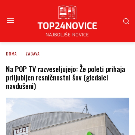
DOMA
ZABAVA
Na POP TV razveseljujejo: Že poleti prihaja
priljubljen resničnostni šov (gledalci
navdušeni)