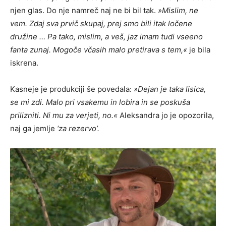
njen glas. Do nje namreč naj ne bi bil tak.
»Mislim, ne
vem. Zdaj sva prvič skupaj, prej smo bili itak ločene
družine … Pa tako, mislim, a veš, jaz imam tudi vseeno
fanta zunaj. Mogoče včasih malo pretirava s tem,«
je bila
iskrena.
Kasneje je produkciji še povedala:
»Dejan je taka lisica,
se mi zdi. Malo pri vsakemu in lobira in se poskuša
prilizniti. Ni mu za verjeti, no.«
Aleksandra jo je opozorila,
naj ga jemlje
‘za rezervo’.