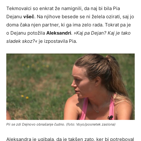
Tekmovalci so enkrat že namignili, da naj bi bila Pia
Dejanu
všeč
. Na njihove besede se ni želela ozirati, saj jo
doma čaka njen partner, ki ga ima zelo rada. Tokrat pa je
o Dejanu potožila
Aleksandri
.
»Kaj pa Dejan? Kaj je tako
sladek skoz?«
je izpostavila Pia.
Pii se zdi Dejnovo obnašanje čudno. (foto: Voyo/posnetek zaslona)
Aleksandra je ugibala, da je takšen zato, ker bi potreboval