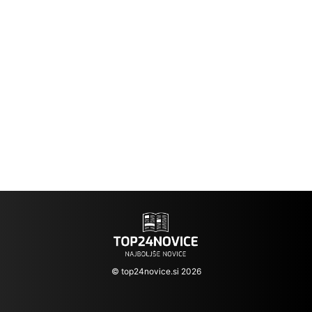
© top24novice.si 2026