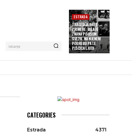
ESTRADA
TRAGEDIJA BREZ
PRIMERE: BILA JE
ZNANA PO VSEM
SVETU, NA NJENEM
POGREBU PA LE
iskanje
PEŠČICA LJUDI
CATEGORIES
Estrada
4371