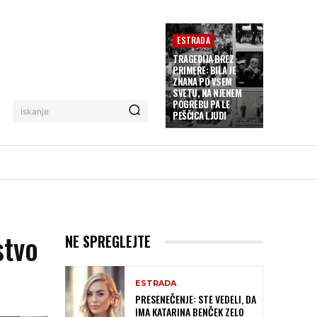
ESTRADA
TRAGEDIJA BREZ
PRIMERE: BILA JE
ZNANA PO VSEM
SVETU, NA NJENEM
POGREBU PA LE
iskanje
PEŠČICA LJUDI
stvo
NE SPREGLEJTE
ESTRADA
PRESENEČENJE: STE VEDELI, DA
IMA KATARINA BENČEK ZELO