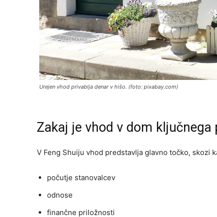
Urejen vhod privablja denar v hišo. (foto: pixabay.com)
Zakaj je vhod v dom ključneg
V Feng Shuiju vhod predstavlja glavno točko, skozi kat
počutje stanovalcev
odnose
finančne priložnosti