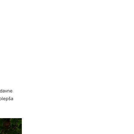
odavne
polepša