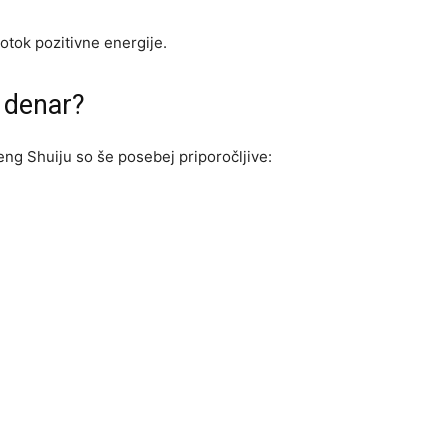
tok pozitivne energije.
a denar?
Feng Shuiju so še posebej priporočljive: