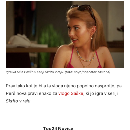
Igralka Mila Peršin v seriji Skrito v raju. (foto: Voyo/posnetek zaslona)
Prav tako kot je bila ta vloga njeno popolno nasprotje, pa
Peršinova pravi enako za
vlogo Saške
, ki jo igra v seriji
Skrito v raju
.
Top24 Novice