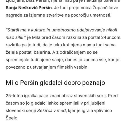
Ljubljana, Blaž Peršin, njena mati pa je nekdanja balerina
Sanja Nešković Peršin
. Je tudi prejemnica Župančičeve
nagrade za izjemne stvaritve na področju umetnosti.
“Starši me v kulturo in umetnostno udejstvovanje nikoli
niso silili
,” je Mila pred časom razkrila za portal 24ur.com.
razkrila pa je tudi, da je tako kot njena mama tudi sama
želela postati balerina. A z odraščanjem so se
spreminjale tudi njene sanje, danes jo zanima vse, kar je
povezano z ustvarjanjem filmskih vsebin.
Milo Peršin gledalci dobro poznajo
25-letna igralka pa je znani obraz slovenskih serij. Pred
časom so jo gledalci lahko spremljali v priljubljeni
slovenski seriji
Sekirca v med
, kjer je igrala vplivnico
Špelo.