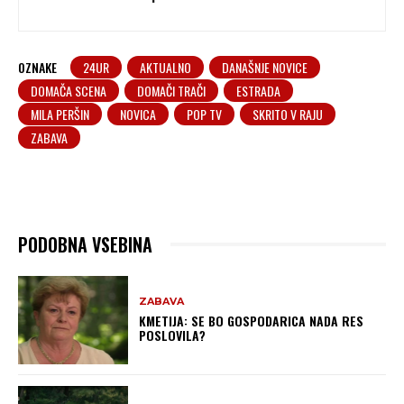
OZNAKE
24UR
AKTUALNO
DANAŠNJE NOVICE
DOMAČA SCENA
DOMAČI TRAČI
ESTRADA
MILA PERŠIN
NOVICA
POP TV
SKRITO V RAJU
ZABAVA
PODOBNA VSEBINA
ZABAVA
KMETIJA: SE BO GOSPODARICA NADA RES
POSLOVILA?