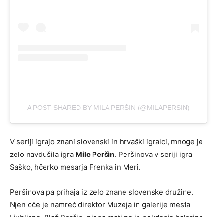
A POST SHARED BY MILA PERŠIN (@MILAPERSIN)
V seriji igrajo znani slovenski in hrvaški igralci, mnoge je
zelo navdušila igra
Mile Peršin
. Peršinova v seriji igra
Saško, hčerko mesarja Frenka in Meri.
Peršinova pa prihaja iz zelo znane slovenske družine.
Njen oče je namreč direktor Muzeja in galerije mesta