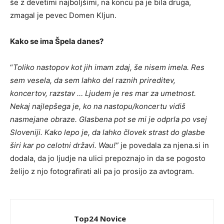
še z devetimi najboljšimi, na koncu pa je bila druga,
zmagal je pevec Domen Kljun.
Kako se ima Špela danes?
“
Toliko nastopov kot jih imam zdaj, še nisem imela. Res
sem vesela, da sem lahko del raznih prireditev,
koncertov, razstav … Ljudem je res mar za umetnost.
Nekaj najlepšega je, ko na nastopu/koncertu vidiš
nasmejane obraze. Glasbena pot se mi je odprla po vsej
Sloveniji. Kako lepo je, da lahko človek strast do glasbe
širi kar po celotni državi. Wau!”
je povedala za njena.si in
dodala, da jo ljudje na ulici prepoznajo in da se pogosto
želijo z njo fotografirati ali pa jo prosijo za avtogram.
Top24 Novice