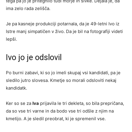
tega pa jo je pritegnilo tudi morje in sivke. Dejala je, da
ima zelo rada zelišča.
Je pa kasneje produkciji potarnala, da je 49-letni Ivo iz
Istre manj simpatičen v živo. Da je bil na fotografiji videti
lepši.
Ivo jo je odslovil
Po burni zabavi, ki so jo imeli skupaj vsi kandidati, pa je
sledilo jutro slovesa. Kmetje so morali odsloviti nekaj
kandidatk.
Ker so se za
Iva
prijavila le tri dekleta, so bila prepričana,
da so vse tri varne in da bodo vse tri odšle z njim na
kmetijo. A je sledil preobrat, ki je spremenil vse.