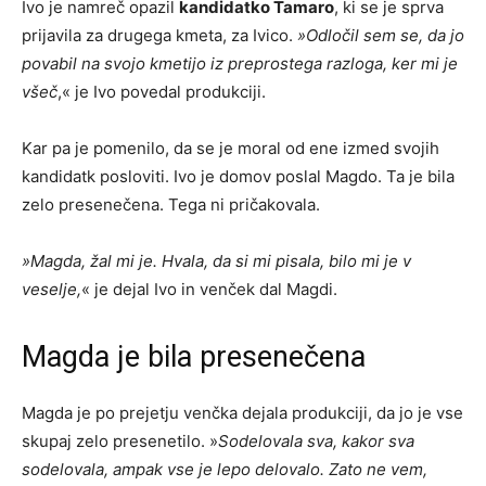
Ivo je namreč opazil
kandidatko Tamaro
, ki se je sprva
prijavila za drugega kmeta, za Ivico.
»Odločil sem se, da jo
povabil na svojo kmetijo iz preprostega razloga, ker mi je
všeč
,« je Ivo povedal produkciji.
Kar pa je pomenilo, da se je moral od ene izmed svojih
kandidatk posloviti. Ivo je domov poslal Magdo. Ta je bila
zelo presenečena. Tega ni pričakovala.
»Magda, žal mi je. Hvala, da si mi pisala, bilo mi je v
veselje,
« je dejal Ivo in venček dal Magdi.
Magda je bila presenečena
Magda je po prejetju venčka dejala produkciji, da jo je vse
skupaj zelo presenetilo. »
Sodelovala sva, kakor sva
sodelovala, ampak vse je lepo delovalo. Zato ne vem,