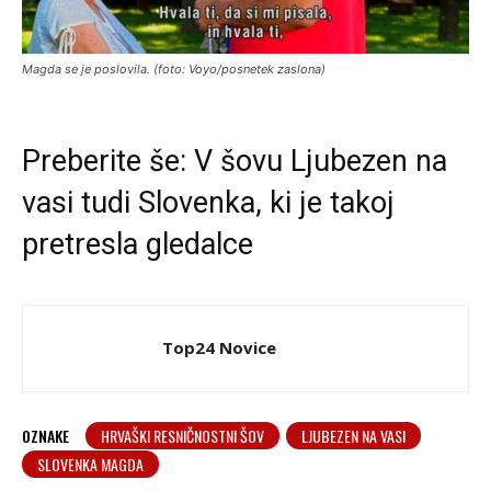
Magda se je poslovila. (foto: Voyo/posnetek zaslona)
Preberite še:
V šovu Ljubezen na
vasi tudi Slovenka, ki je takoj
pretresla gledalce
Top24 Novice
OZNAKE
HRVAŠKI RESNIČNOSTNI ŠOV
LJUBEZEN NA VASI
SLOVENKA MAGDA