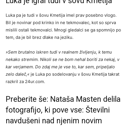
Luka je igral tudi v šovu Kmetija
Luka pa je tudi v šovu Kmetija imel prav posebno vlogo.
Bil je novinar pod krinko in ne tekmovalec, kot so sprva
mislili ostali tekmovalci. Mnogi gledalci se ga spomnijo po
tem, da je bil brez dlake na jeziku.
»Sem brutalno iskren tudi v realnem življenju, k temu
nekako stremim. Nikoli se ne bom nehal boriti za nekaj, v
kar verjamem. Do zdaj me je vse to, kar sem, pripeljalo
zelo daleč,«
je Luka po sodelovanju v šovu Kmetija takrat
razkril za 24ur.com.
Preberite še:
Nataša Masten delila
fotografijo, ki pove vse: Številni
navdušeni nad njenim novim