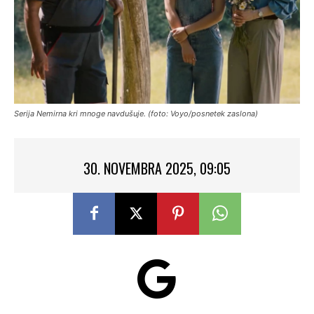
Serija Nemirna kri mnoge navdušuje. (foto: Voyo/posnetek zaslona)
30. NOVEMBRA 2025, 09:05