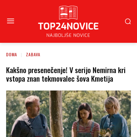
DOMA
ZABAVA
Kakšno presenečenje! V serijo Nemirna kri
vstopa znan tekmovalec šova Kmetija