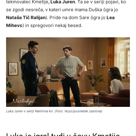
tekmovalec Kmetije
, Luka Juren
. Ta se v seriji pojavi, ko
se zgodi nesreča, v kateri umre mama Duška (igra jo
Nataša Tič Ralijan
). Pride na dom Sare (igra jo
Lea
Mihevc
) in spregovori nekaj besed.
Luka Juren v seriji Nemirna kri. (foto: Voyo/posnetek zaslona)