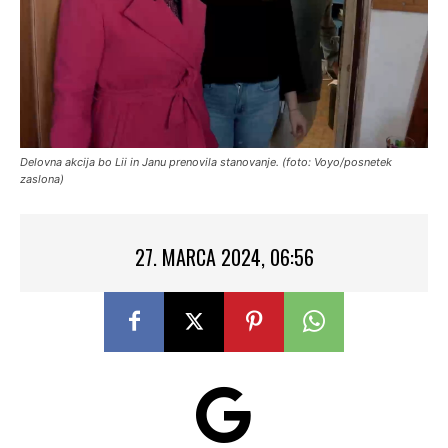
Delovna akcija bo Lii in Janu prenovila stanovanje. (foto: Voyo/posnetek
zaslona)
27. MARCA 2024, 06:56