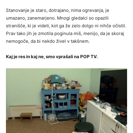
Stanovanje je staro, dotrajano, nima ogrevanja, je
umazano, zanemarjeno. Mnogi gledalci so opazili
stranišče, ki je videti, kot ga že zelo dolgo ni nihče očistil.
Prav tako jih je zmotila poginula miš, menijo, da je skoraj
nemogoče, da bi nekdo živel v takšnem.
Kaj je res in kaj ne, smo vprašali na POP TV.