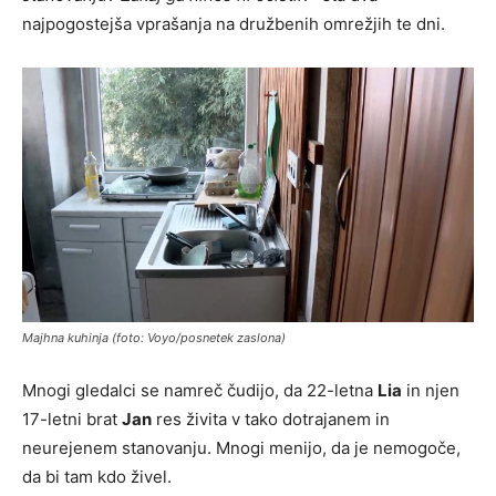
najpogostejša vprašanja na družbenih omrežjih te dni.
Majhna kuhinja (foto: Voyo/posnetek zaslona)
Mnogi gledalci se namreč čudijo, da 22-letna
Lia
in njen
17-letni brat
Jan
res živita v tako dotrajanem in
neurejenem stanovanju. Mnogi menijo, da je nemogoče,
da bi tam kdo živel.