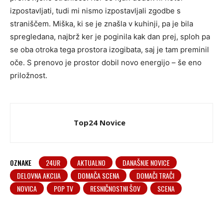
izpostavljati, tudi mi nismo izpostavljali zgodbe s
straniščem. Miška, ki se je znašla v kuhinji, pa je bila
spregledana, najbrž ker je poginila kak dan prej, sploh pa
se oba otroka tega prostora izogibata, saj je tam preminil
oče. S prenovo je prostor dobil novo energijo – še eno
priložnost.
Top24 Novice
OZNAKE
24UR
AKTUALNO
DANAŠNJE NOVICE
DELOVNA AKCIJA
DOMAČA SCENA
DOMAČI TRAČI
NOVICA
POP TV
RESNIČNOSTNI ŠOV
SCENA