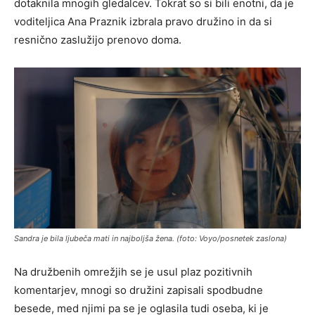
dotaknila mnogih gledalcev. Tokrat so si bili enotni, da je
voditeljica Ana Praznik izbrala pravo družino in da si
resnično zaslužijo prenovo doma.
Sandra je bila ljubeča mati in najboljša žena. (foto: Voyo/posnetek zaslona)
Na družbenih omrežjih se je usul plaz pozitivnih
komentarjev, mnogi so družini zapisali spodbudne
besede, med njimi pa se je oglasila tudi oseba, ki je