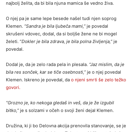
najbolj želita, da bi bila njuna mamica še vedno živa.
O njej pa je same lepe besede našel tudi njen soprog
Klemen.
“Sandra je bila ljubeča mami,”
je povedal
skrušeni vdovec, dodal, da si boljše žene ne bi mogel
želeti. “
Dokler je bila zdrava, je bila polna življenja,”
je
povedal.
Dodal je, da je zelo rada pela in plesala.
“Jaz mislim, da je
bila res sonček, kar se tiče osebnosti,”
je o njej povedal
Klemen. Iskreno je povedal, da
o njeni smrti še zelo težko
govori.
“Grozno je, ko nekoga gledaš in veš, da je že izgubil
bitko,”
je s solzami v očeh o svoji ženi dejal Klemen.
Družina, ki ji bo Delovna akcija prenovila stanovanje, se je