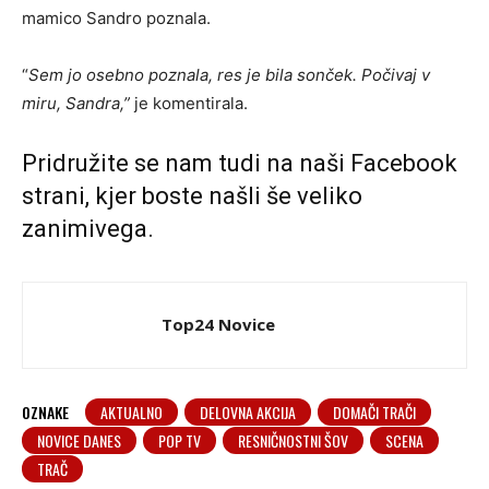
mamico Sandro poznala.
“
Sem jo osebno poznala, res je bila sonček. Počivaj v
miru, Sandra,”
je komentirala.
Pridružite se nam tudi na naši
Facebook
strani
, kjer boste našli še veliko
zanimivega.
Top24 Novice
OZNAKE
AKTUALNO
DELOVNA AKCIJA
DOMAČI TRAČI
NOVICE DANES
POP TV
RESNIČNOSTNI ŠOV
SCENA
TRAČ