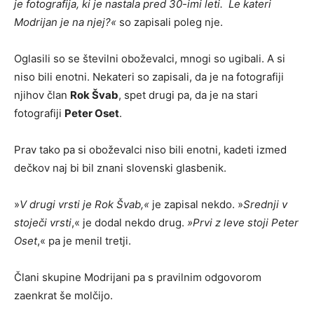
je fotografija, ki je nastala pred 30-imi leti. Le kateri
Modrijan je na njej?
«
so zapisali poleg nje.
Oglasili so se številni oboževalci, mnogi so ugibali. A si
niso bili enotni. Nekateri so zapisali, da je na fotografiji
njihov član
Rok Švab
, spet drugi pa, da je na stari
fotografiji
Peter Oset
.
Prav tako pa si oboževalci niso bili enotni, kadeti izmed
dečkov naj bi bil znani slovenski glasbenik.
»
V drugi vrsti je Rok Švab
,«
je zapisal nekdo. »
Srednji v
stoje
č
i vrsti
,« je dodal nekdo drug.
»
Prvi z leve stoji Peter
Oset
,« pa je menil tretji.
Člani skupine Modrijani pa s pravilnim odgovorom
zaenkrat še molčijo.