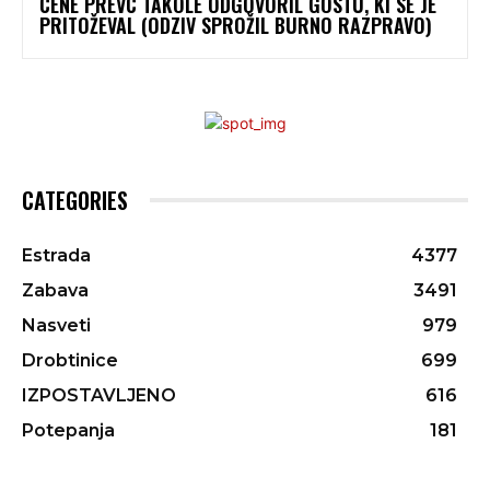
CENE PREVC TAKOLE ODGOVORIL GOSTU, KI SE JE
PRITOŽEVAL (ODZIV SPROŽIL BURNO RAZPRAVO)
CATEGORIES
Estrada
4377
Zabava
3491
Nasveti
979
Drobtinice
699
IZPOSTAVLJENO
616
Potepanja
181