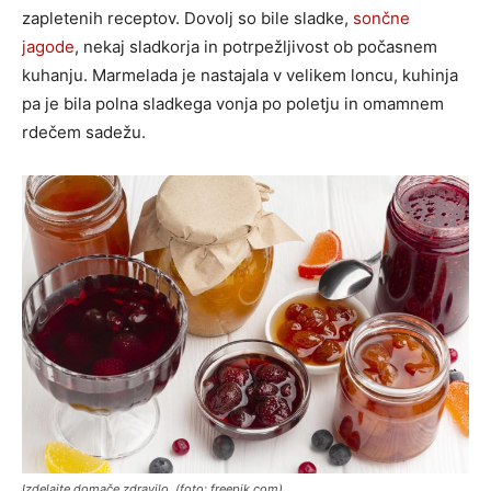
zapletenih receptov. Dovolj so bile sladke,
sončne
jagode
, nekaj sladkorja in potrpežljivost ob počasnem
kuhanju. Marmelada je nastajala v velikem loncu, kuhinja
pa je bila polna sladkega vonja po poletju in omamnem
rdečem sadežu.
Izdelajte domače zdravilo. (foto: freepik.com)