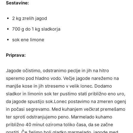
Sestavine:
2 kg zrelih jagod
700 g do 1 kg sladkorja
sok ene limone
Priprava:
Jagode očistimo, odstranimo peclje in jih na hitro
speremo pod hladno vodo. Večje jagode narežemo na
manjše kose in jih stresemo v velik lonec. Dodamo
sladkor in limonin sok ter pustimo stati približno eno uro,
da jagode spustijo sok.Lonec postavimo na zmeren ogenj
in počasi segrevamo. Med kuhanjem večkrat premešamo
ter sproti odstranjujemo peno. Marmelado kuhamo
približno 40 minut oziroma toliko časa, da se začne
gostiti. Če želimo bolj gladko marmelado, jagode med