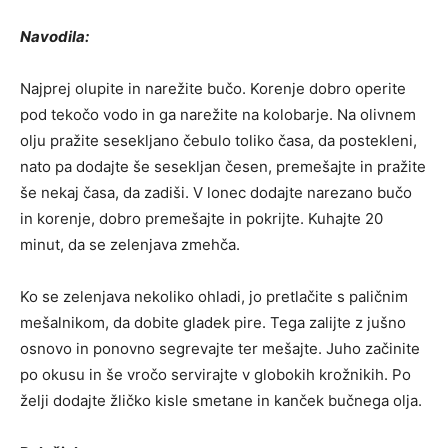
Navodila:
Najprej olupite in narežite bučo. Korenje dobro operite
pod tekočo vodo in ga narežite na kolobarje. Na olivnem
olju pražite sesekljano čebulo toliko časa, da postekleni,
nato pa dodajte še sesekljan česen, premešajte in pražite
še nekaj časa, da zadiši. V lonec dodajte narezano bučo
in korenje, dobro premešajte in pokrijte. Kuhajte 20
minut, da se zelenjava zmehča.
Ko se zelenjava nekoliko ohladi, jo pretlačite s paličnim
mešalnikom, da dobite gladek pire. Tega zalijte z jušno
osnovo in ponovno segrevajte ter mešajte. Juho začinite
po okusu in še vročo servirajte v globokih krožnikih. Po
želji dodajte žličko kisle smetane in kanček bučnega olja.