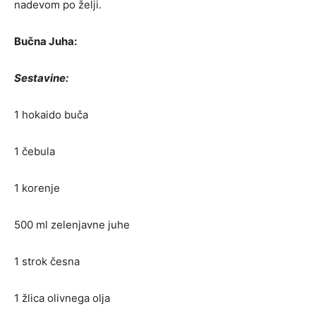
nadevom po želji.
Bučna Juha:
Sestavine:
1 hokaido buča
1 čebula
1 korenje
500 ml zelenjavne juhe
1 strok česna
1 žlica olivnega olja