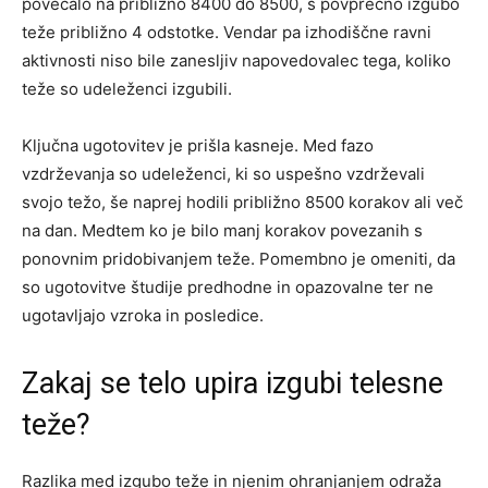
povečalo na približno 8400 do 8500, s povprečno izgubo
teže približno 4 odstotke. Vendar pa izhodiščne ravni
aktivnosti niso bile zanesljiv napovedovalec tega, koliko
teže so udeleženci izgubili.
Ključna ugotovitev je prišla kasneje. Med fazo
vzdrževanja so udeleženci, ki so uspešno vzdrževali
svojo težo, še naprej hodili približno 8500 korakov ali več
na dan. Medtem ko je bilo manj korakov povezanih s
ponovnim pridobivanjem teže. Pomembno je omeniti, da
so ugotovitve študije predhodne in opazovalne ter ne
ugotavljajo vzroka in posledice.
Zakaj se telo upira izgubi telesne
teže?
Razlika med izgubo teže in njenim ohranjanjem odraža