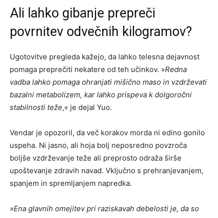
Ali lahko gibanje prepreči
povrnitev odvečnih kilogramov?
Ugotovitve pregleda kažejo, da lahko telesna dejavnost
pomaga preprečiti nekatere od teh učinkov. »
Redna
vadba lahko pomaga ohranjati mišično maso in vzdrževati
bazalni metabolizem, kar lahko prispeva k dolgoročni
stabilnosti teže
,« je dejal Yuo.
Vendar je opozoril, da več korakov morda ni edino gonilo
uspeha. Ni jasno, ali hoja bolj neposredno povzroča
boljše vzdrževanje teže ali preprosto odraža širše
upoštevanje zdravih navad. Vključno s prehranjevanjem,
spanjem in spremljanjem napredka.
»Ena glavnih omejitev pri raziskavah debelosti je, da so