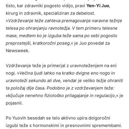
tisto, kar zdravniki pogosto vidijo, pravi
Yen-Yi Juo
,
kirurg in zdravnik, specializiran za debelost.
»
Vzdrževanje teže zahteva premagovanje naravne težnje
telesa po ohranjanju ravnotežja. V tem primeru telesne
mase, medtem ko je izguba teže sama po sebi pogosto
preprostejši, kratkoročni poseg
,« je Juo povedal za
Newsweek.
Vzdrževanje teže je primerjal z uravnoteženjem na eni
nogi. »
Večina ljudi lahko na kratko dvigne eno nogo in
uravnoteži sekundo ali dve, vendar je veliko težje ohraniti
ta položaj dlje časa. Podobno je z vzdrževanjem teže:
vključuje nenehno fiziološko prilagajanje in regulacijo
,« je
pojasnil.
Po Yuovih besedah ​​se telo aktivno upira dolgoročni
izgubi teže s hormonskimi in presnovnimi spremembami.