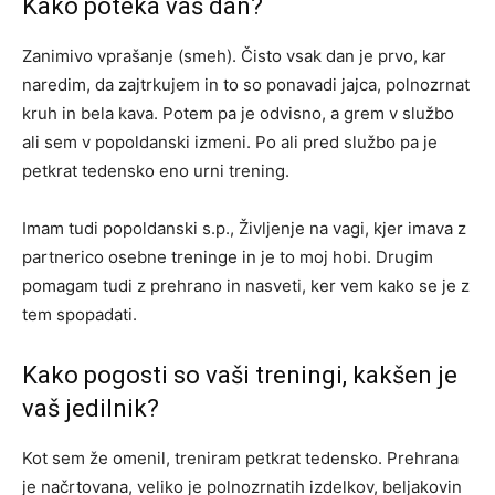
Kako poteka vaš dan?
Zanimivo vprašanje (smeh). Čisto vsak dan je prvo, kar
naredim, da zajtrkujem in to so ponavadi jajca, polnozrnat
kruh in bela kava. Potem pa je odvisno, a grem v službo
ali sem v popoldanski izmeni. Po ali pred službo pa je
petkrat tedensko eno urni trening.
Imam tudi popoldanski s.p., Življenje na vagi, kjer imava z
partnerico osebne treninge in je to moj hobi. Drugim
pomagam tudi z prehrano in nasveti, ker vem kako se je z
tem spopadati.
Kako pogosti so vaši treningi, kakšen je
vaš jedilnik?
Kot sem že omenil, treniram petkrat tedensko. Prehrana
je načrtovana, veliko je polnozrnatih izdelkov, beljakovin