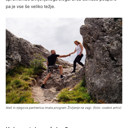
pa je vse še veliko težje.
Aleš in njegova partnerica imata program Življenje na vagi. (foto: osebni arhiv)