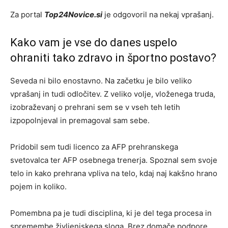
Za portal
Top24Novice.si
je odgovoril na nekaj vprašanj.
Kako vam je vse do danes uspelo
ohraniti tako zdravo in športno postavo?
Seveda ni bilo enostavno. Na začetku je bilo veliko
vprašanj in tudi odločitev. Z veliko volje, vloženega truda,
izobraževanj o prehrani sem se v vseh teh letih
izpopolnjeval in premagoval sam sebe.
Pridobil sem tudi licenco za AFP prehranskega
svetovalca ter AFP osebnega trenerja. Spoznal sem svoje
telo in kako prehrana vpliva na telo, kdaj naj kakšno hrano
pojem in koliko.
Pomembna pa je tudi disciplina, ki je del tega procesa in
spremembe življenjskega sloga. Brez domače podpore