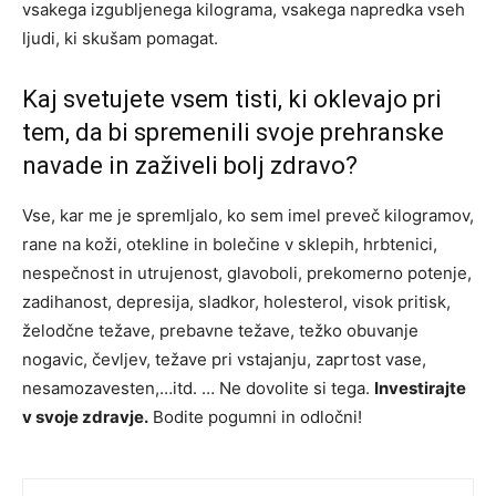
vsakega izgubljenega kilograma, vsakega napredka vseh
ljudi, ki skušam pomagat.
Kaj svetujete vsem tisti, ki oklevajo pri
tem, da bi spremenili svoje prehranske
navade in zaživeli bolj zdravo?
Vse, kar me je spremljalo, ko sem imel preveč kilogramov,
rane na koži, otekline in bolečine v sklepih, hrbtenici,
nespečnost in utrujenost, glavoboli, prekomerno potenje,
zadihanost, depresija, sladkor, holesterol, visok pritisk,
želodčne težave, prebavne težave, težko obuvanje
nogavic, čevljev, težave pri vstajanju, zaprtost vase,
nesamozavesten,…itd. … Ne dovolite si tega.
Investirajte
v svoje zdravje.
Bodite pogumni in odločni!