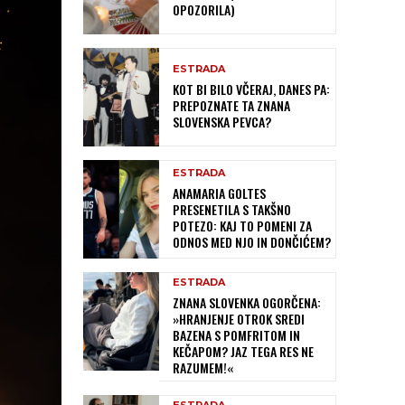
OPOZORILA)
ESTRADA
KOT BI BILO VČERAJ, DANES PA:
PREPOZNATE TA ZNANA
SLOVENSKA PEVCA?
ESTRADA
ANAMARIA GOLTES
PRESENETILA S TAKŠNO
POTEZO: KAJ TO POMENI ZA
ODNOS MED NJO IN DONČIĆEM?
ESTRADA
ZNANA SLOVENKA OGORČENA:
»HRANJENJE OTROK SREDI
BAZENA S POMFRITOM IN
KEČAPOM? JAZ TEGA RES NE
RAZUMEM!«