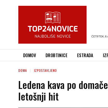
ČETRTEK, 6 
DOMOV
DROBTINICE
ESTRADA
IZ
DOMA
IZPOSTAVLJENO
Ledena kava po domačem 
letošnji hit