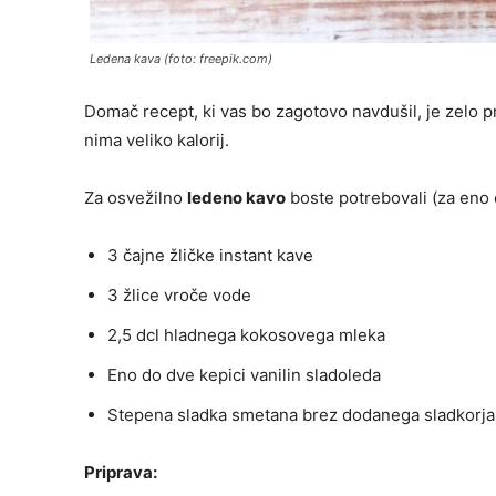
Ledena kava (foto: freepik.com)
Domač recept, ki vas bo zagotovo navdušil, je zelo pr
nima veliko kalorij.
Za osvežilno
ledeno kavo
boste potrebovali (za eno 
3 čajne žličke instant kave
3 žlice vroče vode
2,5 dcl hladnega kokosovega mleka
Eno do dve kepici vanilin sladoleda
Stepena sladka smetana brez dodanega sladkorja
Priprava: