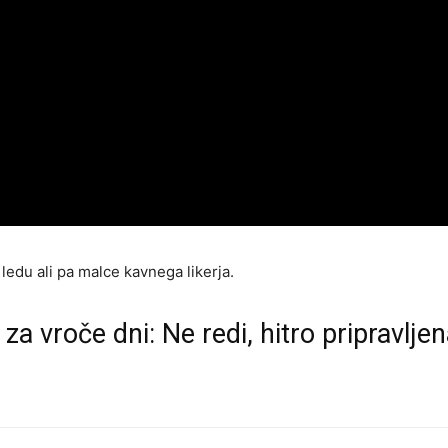
ledu ali pa malce kavnega likerja.
za vroče dni: Ne redi, hitro pripravljen