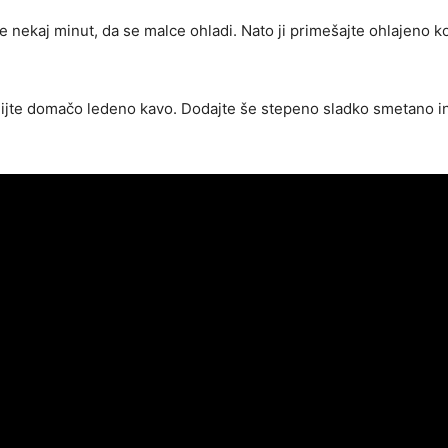
e nekaj minut, da se malce ohladi. Nato ji primešajte ohlajeno 
nalijte domačo ledeno kavo. Dodajte še stepeno sladko smetano i