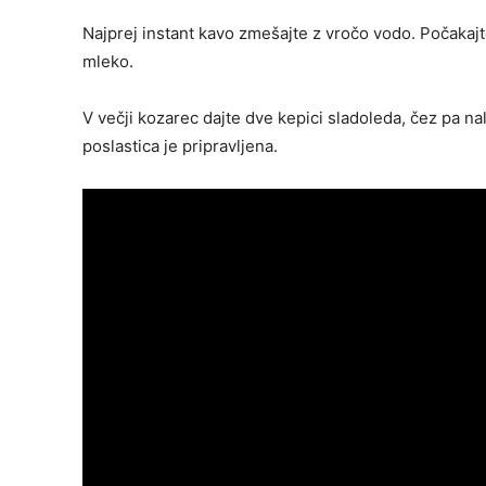
Najprej instant kavo zmešajte z vročo vodo. Počakajt
mleko.
V večji kozarec dajte dve kepici sladoleda, čez pa 
poslastica je pripravljena.