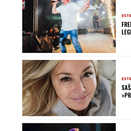
EST
FRE
LEG
EST
SAŠ
»PR