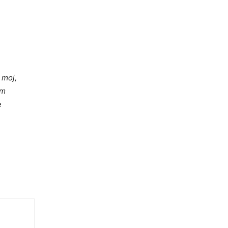
i moj,
am
e