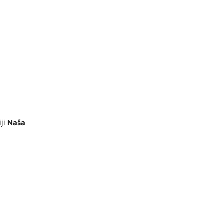
iji
Naša