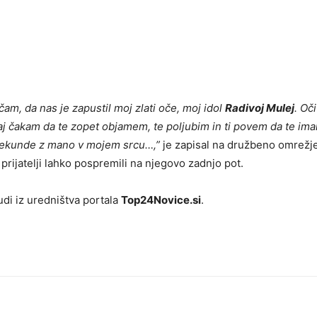
am, da nas je zapustil moj zlati oče, moj idol
Radivoj Mulej
. Oč
aj čakam da te zopet objamem, te poljubim in ti povem da te im
o sekunde z mano v mojem srcu…
,”
je zapisal na družbeno omrežj
prijatelji lahko pospremili na njegovo zadnjo pot.
udi iz uredništva portala
Top24Novice.si
.