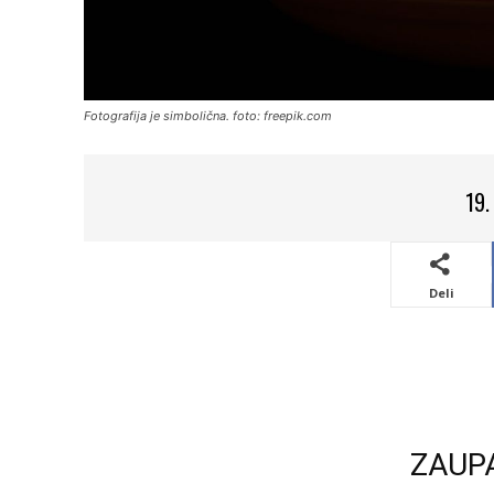
Fotografija je simbolična. foto: freepik.com
19.
Deli
ZAUP