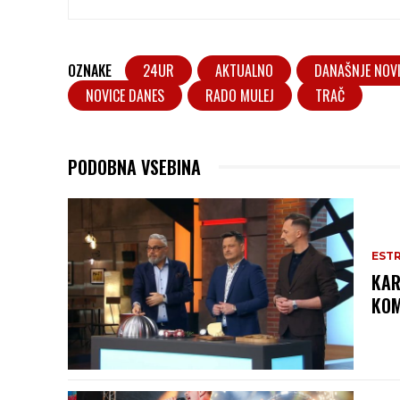
OZNAKE
24UR
AKTUALNO
DANAŠNJE NOV
NOVICE DANES
RADO MULEJ
TRAČ
PODOBNA VSEBINA
EST
KAR
KOM