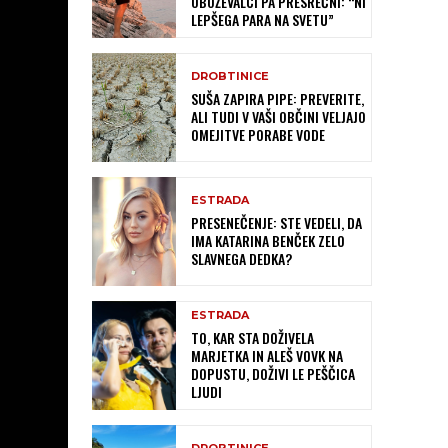
OBOŽEVALCI PA PRESREČNI: “NI
LEPŠEGA PARA NA SVETU”
DROBTINICE
SUŠA ZAPIRA PIPE: PREVERITE,
ALI TUDI V VAŠI OBČINI VELJAJO
OMEJITVE PORABE VODE
ESTRADA
PRESENEČENJE: STE VEDELI, DA
IMA KATARINA BENČEK ZELO
SLAVNEGA DEDKA?
ESTRADA
TO, KAR STA DOŽIVELA
MARJETKA IN ALEŠ VOVK NA
DOPUSTU, DOŽIVI LE PEŠČICA
LJUDI