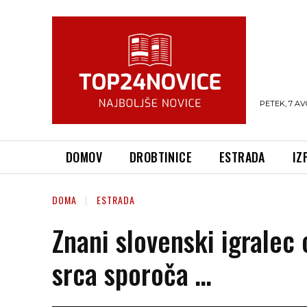
PETEK, 7 AV
DOMOV
DROBTINICE
ESTRADA
IZ
DOMA
ESTRADA
Znani slovenski igralec 
srca sporoča …