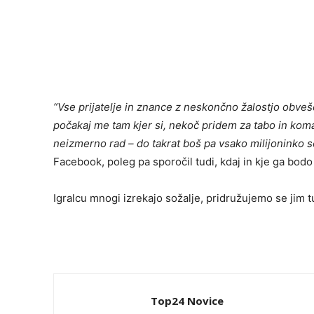
“
Vse prijatelje in znance z neskončno žalostjo obvešč
počakaj me tam kjer si, nekoč pridem za tabo in kom
neizmerno rad – do takrat boš pa vsako milijonink
Facebook, poleg pa sporočil tudi, kdaj in kje ga bodo 
Igralcu mnogi izrekajo sožalje, pridružujemo se jim t
Top24 Novice