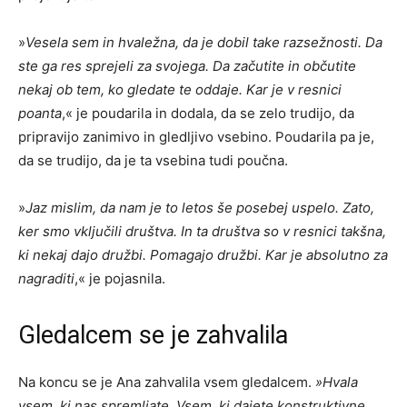
»
Vesela sem in hvaležna, da je dobil take razsežnosti. Da
ste ga res sprejeli za svojega. Da začutite in občutite
nekaj ob tem, ko gledate te oddaje. Kar je v resnici
poanta
,« je poudarila in dodala, da se zelo trudijo, da
pripravijo zanimivo in gledljivo vsebino. Poudarila pa je,
da se trudijo, da je ta vsebina tudi poučna.
»
Jaz mislim, da nam je to letos še posebej uspelo. Zato,
ker smo vključili društva. In ta društva so v resnici takšna,
ki nekaj dajo družbi. Pomagajo družbi. Kar je absolutno za
nagraditi
,« je pojasnila.
Gledalcem se je zahvalila
Na koncu se je Ana zahvalila vsem gledalcem.
»Hvala
vsem, ki nas spremljate. Vsem, ki dajete konstruktivne