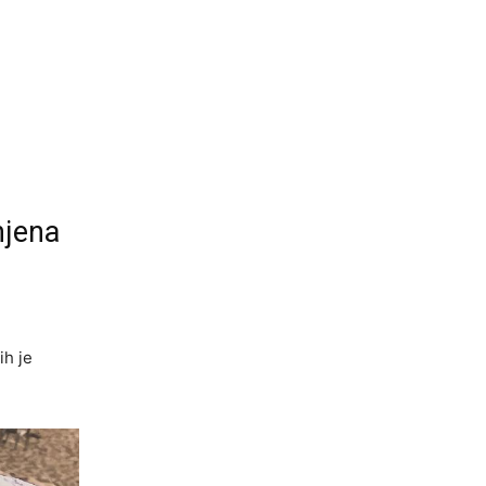
njena
ih je