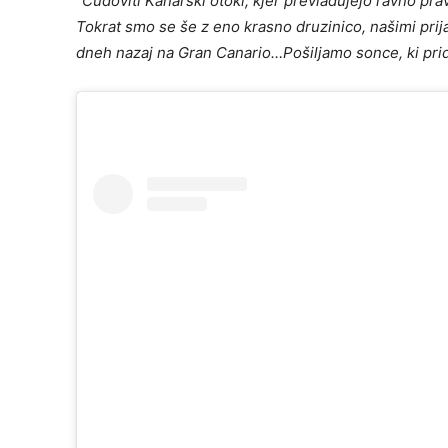
“Čudoviti Kanarski otoki, kjer prevladujejo ravno pra
Tokrat smo se še z eno krasno druzinico, našimi prija
dneh nazaj na Gran Canario…Pošiljamo sonce, ki prid