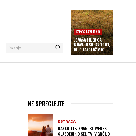
IZPOSTAVLJENO
JE VAŠA ZELENICA
RJAVA IN SUHA? TRIKI,
iskanje
KI JO TAKOJ OŽIVIJO
NE SPREGLEJTE
ESTRADA
RAZKRITJE: ZNANI SLOVENSKI
GLASBENIK O SELITVI V GRČIJO