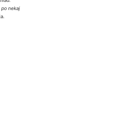
mlad.
n po nekaj
ja.