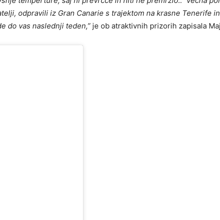
všnje temperture, saj ni prevrčce in niti ne premrzlo.. Večna po
telji, odpravili iz Gran Canarie s trajektom na krasne Tenerife i
e do vas naslednji teden,”
je ob atraktivnih prizorih zapisala Ma