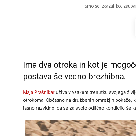
Smo se izkazali kot zaupa
Ima dva otroka in kot je mogoče r
postava še vedno brezhibna.
Maja Prašnikar
uživa v vsakem trenutku svojega živl
otrokoma. Občasno na družbenih omrežjih pokaže, kako 
jasno razvidno, da se za svojo odlično kondicijo še k