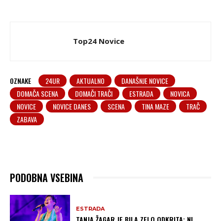
Top24 Novice
OZNAKE
24UR
AKTUALNO
DANAŠNJE NOVICE
DOMAČA SCENA
DOMAČI TRAČI
ESTRADA
NOVICA
NOVICE
NOVICE DANES
SCENA
TINA MAZE
TRAČ
ZABAVA
PODOBNA VSEBINA
ESTRADA
TANJA ŽAGAR JE BILA ZELO ODKRITA: NI