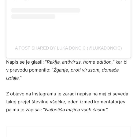
A POST SHARED BY LUKA DONCIC (@LUKADONCIC)
Napis se je glasil: “
Rakija, antivirus, home edition,”
kar bi
v prevodu pomenilo: “
Žganje, proti virusom, domača
izdaja.”
Z objavo na Instagramu je zaradi napisa na majici seveda
takoj prejel številne všečke, eden izmed komentatorjev
pa mu je zapisal: “
Najboljša majica vseh časov.”