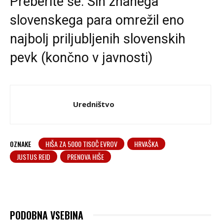
Preberite še:
Sin znanega
slovenskega para omrežil eno
najbolj priljubljenih slovenskih
pevk (končno v javnosti)
Uredništvo
OZNAKE
HIŠA ZA 5000 TISOČ EVROV
HRVAŠKA
JUSTUS REID
PRENOVA HIŠE
PODOBNA VSEBINA