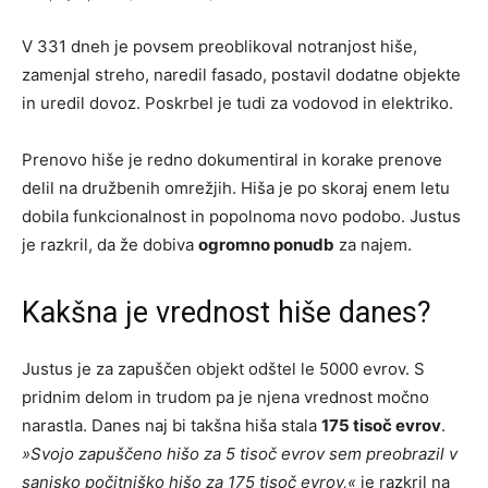
V 331 dneh je povsem preoblikoval notranjost hiše,
zamenjal streho, naredil fasado, postavil dodatne objekte
in uredil dovoz. Poskrbel je tudi za vodovod in elektriko.
Prenovo hiše je redno dokumentiral in korake prenove
delil na družbenih omrežjih. Hiša je po skoraj enem letu
dobila funkcionalnost in popolnoma novo podobo. Justus
je razkril, da že dobiva
ogromno ponudb
za najem.
Kakšna je vrednost hiše danes?
Justus je za zapuščen objekt odštel le 5000 evrov. S
pridnim delom in trudom pa je njena vrednost močno
narastla. Danes naj bi takšna hiša stala
175 tisoč evrov
.
»Svojo zapuščeno hišo za 5 tisoč evrov sem preobrazil v
sanjsko počitniško hišo za 175 tisoč evrov,«
je razkril na