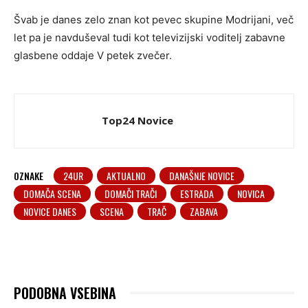
Švab je danes zelo znan kot pevec skupine Modrijani, več
let pa je navduševal tudi kot televizijski voditelj zabavne
glasbene oddaje V petek zvečer.
Top24 Novice
OZNAKE
24UR
AKTUALNO
DANAŠNJE NOVICE
DOMAČA SCENA
DOMAČI TRAČI
ESTRADA
NOVICA
NOVICE DANES
SCENA
TRAČ
ZABAVA
PODOBNA VSEBINA