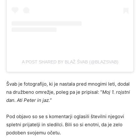
A POST SHARED BY BLAŽ ŠVAB (@BLAZSVAB)
Švab je fotografijo, ki je nastala pred mnogimi leti, dodal
na družbeno omrežje, poleg pa je pripisal: “
Moj 1. rojstni
dan. Ati Peter in jaz.”
Pod objavo so se s komentarji oglasili številni njegovi
spletni prijatelji in sledilci. Bili so si enotni, da je zelo
podoben svojemu očetu.