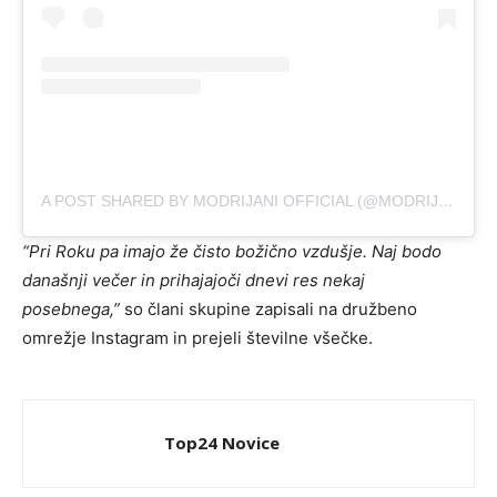
A POST SHARED BY MODRIJANI OFFICIAL (@MODRIJANI_ANSAMBEL)
“
Pri Roku pa imajo že čisto božično vzdušje. Naj bodo
današnji večer in prihajajoči dnevi res nekaj
posebnega
,”
so člani skupine zapisali na družbeno
omrežje Instagram in prejeli številne všečke.
Top24 Novice