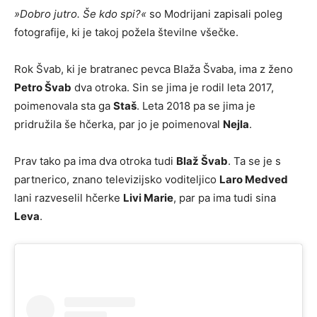
»Dobro jutro. Še kdo spi?«
so Modrijani zapisali poleg
fotografije, ki je takoj požela številne všečke.
Rok Švab, ki je bratranec pevca Blaža Švaba, ima z ženo
Petro Švab
dva otroka. Sin se jima je rodil leta 2017,
poimenovala sta ga
Staš
. Leta 2018 pa se jima je
pridružila še hčerka, par jo je poimenoval
Nejla
.
Prav tako pa ima dva otroka tudi
Blaž Švab
. Ta se je s
partnerico, znano televizijsko voditeljico
Laro Medved
lani razveselil hčerke
Livi Marie
, par pa ima tudi sina
Leva
.