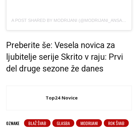
A POST SHARED BY MODRIJANI (@MODRIJANI_ANSAMBEL)
Preberite še:
Vesela novica za
ljubitelje serije Skrito v raju: Prvi
del druge sezone že danes
Top24 Novice
OZNAKE
BLAŽ ŠVAB
GLASBA
MODRIJANI
ROK ŠVAB