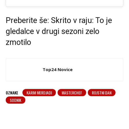
Preberite še:
Skrito v raju: To je
gledalce v drugi sezoni zelo
zmotilo
Top24 Novice
OZNAKE
KARIM MERDJADI
MASTERCHEF
ROJSTNI DAN
SODNIK