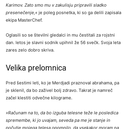
Karimov. Zato smo mu v zakulisju pripravili sladko
presenečenje
,«
je poleg posnetka, ki so ga delili zapisala
ekipa MasterChef.
Oglasili so se številni gledalci in mu čestitali za rojstni
dan. letos je slavni sodnik upihnil že 56 svečk. Svoja leta
zares zelo dobro skriva.
Velika prelomnica
Pred šestimi leti, ko je Merdjadi praznoval abrahama, pa
je sklenil, da bo zaživel bolj zdravo. Takrat je namreč
začel klestiti odvečne kilograme.
»
Računam na to, da bo izguba telesne teže le posledica
spremembe, ki jo uvajam, seveda pa me je stanje in
počutje mojega telesa opomnilo, da vsekakor moram na