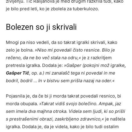
življenju. Tič Ralijanova je med drugim razkrila tudi, kako
je bilo pred leti, ko je zbolela za tuberkulozo.
Bolezen so ji skrivali
Mnogi pa niso vedeli, da so takrat igralki skrivali, kako
zelo je bolna.
»Niso mi povedali čisto resnice. Bilo je
rečeno, da ne bo več stala na odru,«
je z razkritjem
pretresla igralka. Dodala je:
»Gašper (pokojni mož igralke
,
Gašper Tič
, op. a.) mi zanalašč tega ni povedal in me
bodril, bodril … In v bistvu sem prišla nazaj na oder.«
Pojasnila je, da če bi ji morda takrat povedali resnico, bi
morda obupala.
»Takrat vidiš svojo bolečino. Ampak, jaz
sem imela dva majhna otroka. Videla sem ljudi, ki so prišli
s prestrašenimi obrazi, zaskrbljeno zdravnico,«
je naštela
igralka. Dodala je, da je videla, kako je bilo tudi ostalim