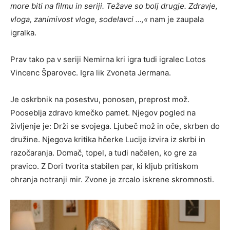
more biti na filmu in seriji. Težave so bolj drugje. Zdravje,
vloga, zanimivost vloge, sodelavci …,«
nam je zaupala
igralka.
Prav tako pa v seriji Nemirna kri igra tudi igralec Lotos
Vincenc Šparovec. Igra lik Zvoneta Jermana.
Je oskrbnik na posestvu, ponosen, preprost mož.
Pooseblja zdravo kmečko pamet. Njegov pogled na
življenje je: Drži se svojega. Ljubeč mož in oče, skrben do
družine. Njegova kritika hčerke Lucije izvira iz skrbi in
razočaranja. Domač, topel, a tudi načelen, ko gre za
pravico. Z Dori tvorita stabilen par, ki kljub pritiskom
ohranja notranji mir. Zvone je zrcalo iskrene skromnosti.