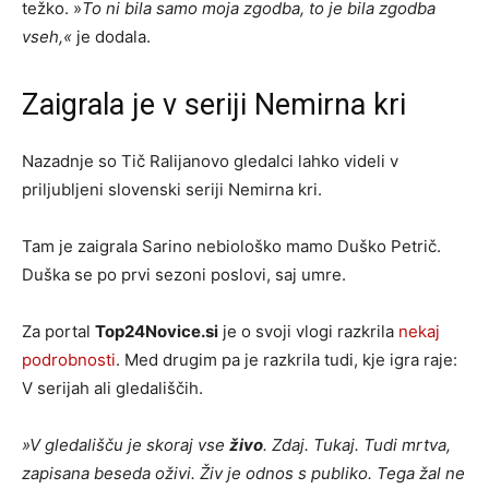
težko. »
To ni bila samo moja zgodba, to je bila zgodba
vseh,«
je dodala.
Zaigrala je v seriji Nemirna kri
Nazadnje so Tič Ralijanovo gledalci lahko videli v
priljubljeni slovenski seriji Nemirna kri.
Tam je zaigrala Sarino nebiološko mamo Duško Petrič.
Duška se po prvi sezoni poslovi, saj umre.
Za portal
Top24Novice.si
je o svoji vlogi razkrila
nekaj
podrobnosti
. Med drugim pa je razkrila tudi, kje igra raje:
V serijah ali gledališčih.
»V gledališču je skoraj vse
živo
. Zdaj. Tukaj. Tudi mrtva,
zapisana beseda oživi. Živ je odnos s publiko. Tega žal ne