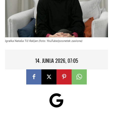
Igralka Nataša Tič Ralijan (foto: YouTube/posnetek zaslona)
14. JUNIJA 2026, 07:05