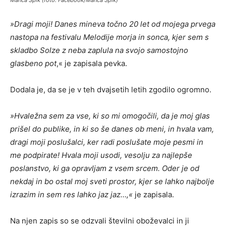
Manca Špik (foto: Facebook/Manca Špik)
»Dragi moji! Danes mineva to
č
no 20 let od mojega prvega
nastopa na festivalu Melodije morja in sonca, kjer sem s
skladbo Solze z neba zaplula na svojo samostojno
glasbeno pot
,« je zapisala pevka.
Dodala je, da se je v teh dvajsetih letih zgodilo ogromno.
»Hvaležna sem za vse, ki so mi omogo
č
ili, da je moj glas
prišel do publike, in ki so še danes ob meni, in hvala vam,
dragi moji poslušalci, ker radi poslušate moje pesmi in
me podpirate! Hvala moji usodi, vesolju za najlepše
poslanstvo, ki ga opravljam z vsem srcem. Oder je od
nekdaj in bo ostal moj sveti prostor, kjer se lahko najbolje
izrazim in sem res lahko jaz jaz…
,«
je zapisala.
Na njen zapis so se odzvali številni oboževalci in ji