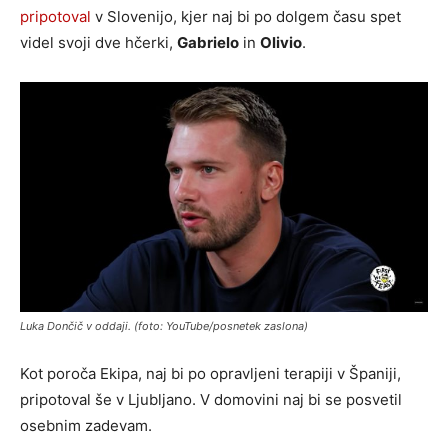
pripotoval
v Slovenijo, kjer naj bi po dolgem času spet
videl svoji dve hčerki,
Gabrielo
in
Olivio
.
Luka Dončič v oddaji. (foto: YouTube/posnetek zaslona)
Kot poroča Ekipa, naj bi po opravljeni terapiji v Španiji,
pripotoval še v Ljubljano. V domovini naj bi se posvetil
osebnim zadevam.