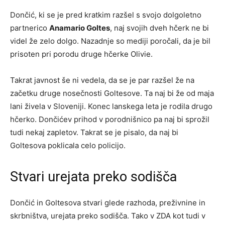
Dončić, ki se je pred kratkim razšel s svojo dolgoletno
partnerico
Anamario Goltes
, naj svojih dveh hčerk ne bi
videl že zelo dolgo. Nazadnje so mediji poročali, da je bil
prisoten pri porodu druge hčerke Olivie.
Takrat javnost še ni vedela, da se je par razšel že na
začetku druge nosečnosti Goltesove. Ta naj bi že od maja
lani živela v Sloveniji. Konec lanskega leta je rodila drugo
hčerko. Dončićev prihod v porodnišnico pa naj bi sprožil
tudi nekaj zapletov. Takrat se je pisalo, da naj bi
Goltesova poklicala celo policijo.
Stvari urejata preko sodišča
Dončić in Goltesova stvari glede razhoda, preživnine in
skrbništva, urejata preko sodišča. Tako v ZDA kot tudi v