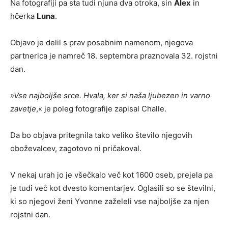
Na fotografiji pa sta tudi njuna dva otroka, sin
Alex
in
hčerka
Luna
.
Objavo je delil s prav posebnim namenom, njegova
partnerica je namreč 18. septembra praznovala 32. rojstni
dan.
»
Vse najboljše srce
.
Hvala, ker si naša ljubezen in varno
zavetje
,« je poleg fotografije zapisal Challe.
Da bo objava pritegnila tako veliko število njegovih
oboževalcev, zagotovo ni pričakoval.
V nekaj urah jo je všečkalo več kot 1600 oseb, prejela pa
je tudi več kot dvesto komentarjev. Oglasili so se številni,
ki so njegovi ženi Yvonne zaželeli vse najboljše za njen
rojstni dan.