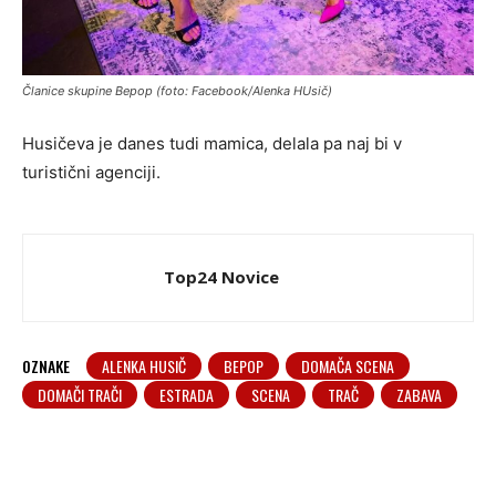
Članice skupine Bepop (foto: Facebook/Alenka HUsič)
Husičeva je danes tudi mamica, delala pa naj bi v
turistični agenciji.
Top24 Novice
OZNAKE
ALENKA HUSIČ
BEPOP
DOMAČA SCENA
DOMAČI TRAČI
ESTRADA
SCENA
TRAČ
ZABAVA