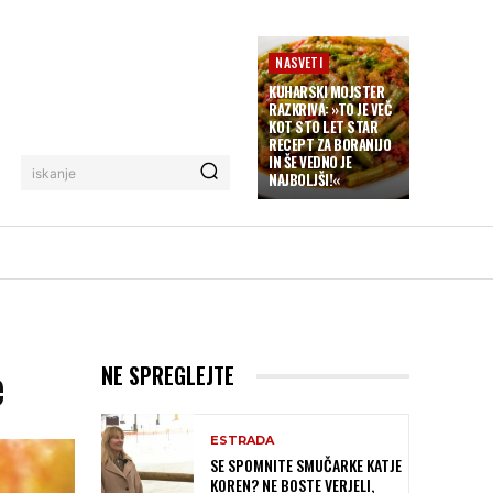
NASVETI
KUHARSKI MOJSTER
RAZKRIVA: »TO JE VEČ
KOT STO LET STAR
RECEPT ZA BORANIJO
IN ŠE VEDNO JE
iskanje
NAJBOLJŠI!«
e
NE SPREGLEJTE
ESTRADA
SE SPOMNITE SMUČARKE KATJE
KOREN? NE BOSTE VERJELI,