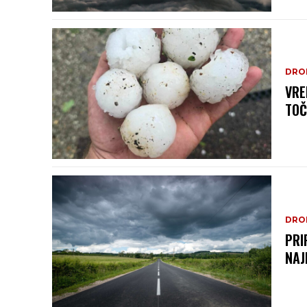
DRO
VRE
TOČ
DRO
PRI
NAJ