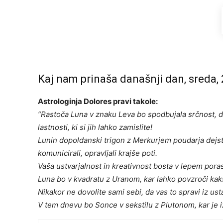
Kaj nam prinaša današnji dan, sreda,
Astrologinja Dolores pravi takole:
“Rastoča Luna v znaku Leva bo spodbujala srčnost, do
lastnosti, ki si jih lahko zamislite!
Lunin dopoldanski trigon z Merkurjem poudarja dejstvo
komunicirali, opravljali krajše poti.
Vaša ustvarjalnost in kreativnost bosta v lepem por
Luna bo v kvadratu z Uranom, kar lahko povzroči ka
Nikakor ne dovolite sami sebi, da vas to spravi iz usta
V tem dnevu bo Sonce v sekstilu z Plutonom, kar je iz