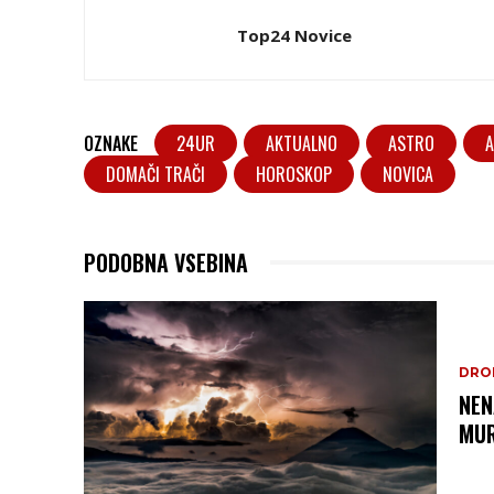
Top24 Novice
OZNAKE
24UR
AKTUALNO
ASTRO
A
DOMAČI TRAČI
HOROSKOP
NOVICA
PODOBNA VSEBINA
DRO
NEN
MUR