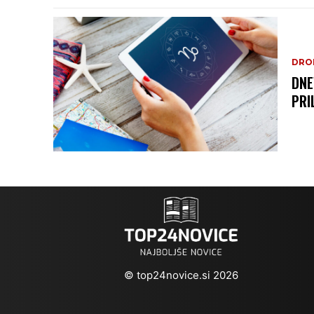
DRO
DNE
PRI
© top24novice.si 2026