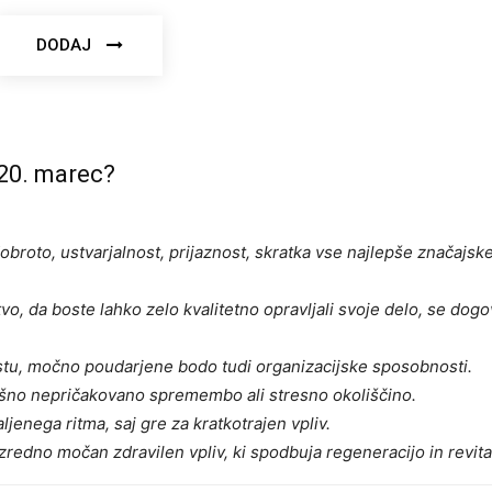
DODAJ
 20. marec?
broto, ustvarjalnost, prijaznost, skratka vse najlepše značajsk
, da boste lahko zelo kvalitetno opravljali svoje delo, se dogov
astu, močno poudarjene bodo tudi organizacijske sposobnosti.
kšno nepričakovano spremembo ali stresno okoliščino.
ljenega ritma, saj gre za kratkotrajen vpliv.
redno močan zdravilen vpliv, ki spodbuja regeneracijo in revital