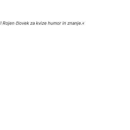
i! Rojen
č
lovek za kvize humor in znanje.«