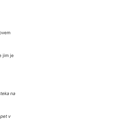
novem
e jim je
 teka na
opet v