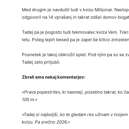
Med drugim je navdušil tudi v kvizu Milijonar. Nastop
odgovoril na 14 vprašanj in takrat odšel domov bogat
Tadej pa je pogosto tudi tekmovalec kviza Vem. Tokr
letu. Poleg lepih besed pa je zapel še kitico zimzel
Posnetek je takoj obkrožil splet. Pod njim pa so se zvr
Tadej zelo priljubil.
Zbrali smo nekaj komentarjev:
»Prava popestritev, ki nasmeji, posebno takrat, ko
č
a
100 m.«
»Tadej si najboljši, ko te gledam res uživam v tvoje
kvizu. Pa sre
č
no 2026.«