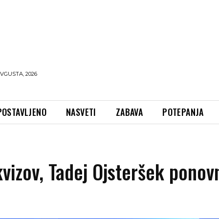
AVGUSTA, 2026
POSTAVLJENO
NASVETI
ZABAVA
POTEPANJA
kvizov, Tadej Ojsteršek ponov