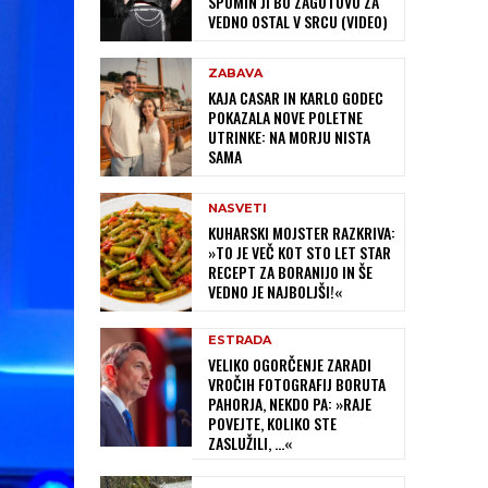
SPOMIN JI BO ZAGOTOVO ZA
VEDNO OSTAL V SRCU (VIDEO)
ZABAVA
KAJA CASAR IN KARLO GODEC
POKAZALA NOVE POLETNE
UTRINKE: NA MORJU NISTA
SAMA
NASVETI
KUHARSKI MOJSTER RAZKRIVA:
»TO JE VEČ KOT STO LET STAR
RECEPT ZA BORANIJO IN ŠE
VEDNO JE NAJBOLJŠI!«
ESTRADA
VELIKO OGORČENJE ZARADI
VROČIH FOTOGRAFIJ BORUTA
PAHORJA, NEKDO PA: »RAJE
POVEJTE, KOLIKO STE
ZASLUŽILI, …«