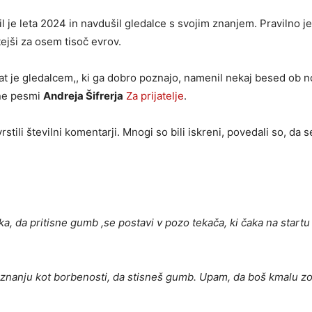
il je leta 2024 in navdušil gledalce s svojim znanjem. Pravilno je
ejši za osem tisoč evrov.
at je gledalcem,, ki ga dobro poznajo, namenil nekaj besed ob 
ene pesmi
Andreja Šifrerja
Za prijatelje
.
stili številni komentarji. Mnogi so bili iskreni, povedali so, da s
ka, da pritisne gumb ,se postavi v pozo teka
č
a, ki
č
aka na startu
m znanju kot borbenosti, da stisneš gumb. Upam, da boš kmalu z