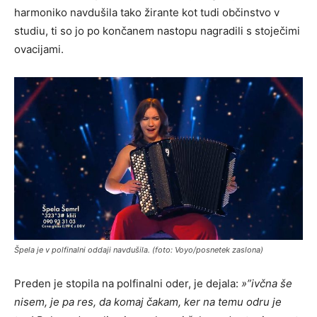
harmoniko navdušila tako žirante kot tudi občinstvo v
studiu, ti so jo po končanem nastopu nagradili s stoječimi
ovacijami.
Špela je v polfinalni oddaji navdušila. (foto: Voyo/posnetek zaslona)
Preden je stopila na polfinalni oder, je dejala:
»”ivčna še
nisem, je pa res, da komaj čakam, ker na temu odru je