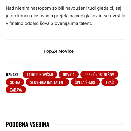
Nad njenim nastopom so bili navdušeni tudi gledalci, saj
je ob koncu glasovanja prejela največ glasov in se uvrstila
v finalno oddajo šova Slovenija ima talent.
Top24 Novice
OZNAKE
LADO BIZOVIČAR
NOVICA
RESNIČNOSTNI ŠOV
SCENA
SLOVENIJA IMA TALENT
ŠPELA ŠEMRL
TRAČ
ZABAVA
PODOBNA VSEBINA