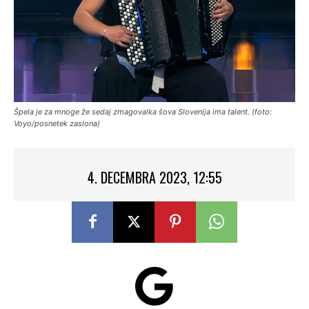
Špela je za mnoge že sedaj zmagovalka šova Slovenija ima talent. (foto:
Voyo/posnetek zaslona)
4. DECEMBRA 2023, 12:55