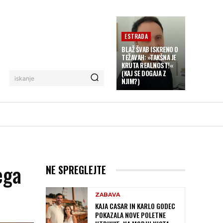
ESTRADA
BLAŽ ŠVAB ISKRENO O
TEŽAVAH: »TAKŠNA JE
KRUTA REALNOST!«
(KAJ SE DOGAJA Z
iskanje
NJIM?)
ega
NE SPREGLEJTE
ZABAVA
KAJA CASAR IN KARLO GODEC
POKAZALA NOVE POLETNE