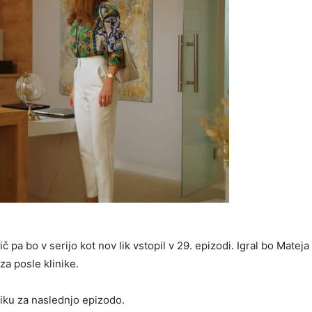
lič pa bo v serijo kot nov lik vstopil v 29. epizodi. Igral bo Mateja
 za posle klinike.
niku za naslednjo epizodo.