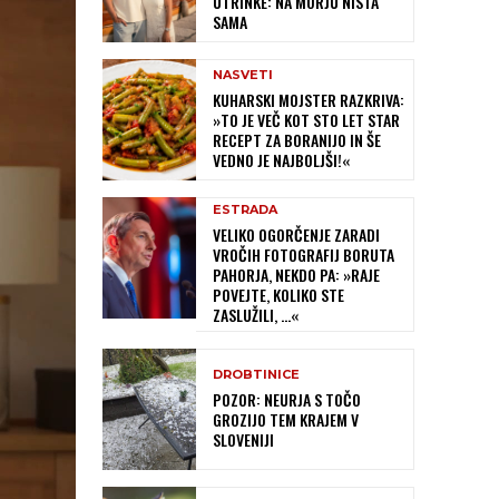
UTRINKE: NA MORJU NISTA
SAMA
NASVETI
KUHARSKI MOJSTER RAZKRIVA:
»TO JE VEČ KOT STO LET STAR
RECEPT ZA BORANIJO IN ŠE
VEDNO JE NAJBOLJŠI!«
ESTRADA
VELIKO OGORČENJE ZARADI
VROČIH FOTOGRAFIJ BORUTA
PAHORJA, NEKDO PA: »RAJE
POVEJTE, KOLIKO STE
ZASLUŽILI, …«
DROBTINICE
POZOR: NEURJA S TOČO
GROZIJO TEM KRAJEM V
SLOVENIJI