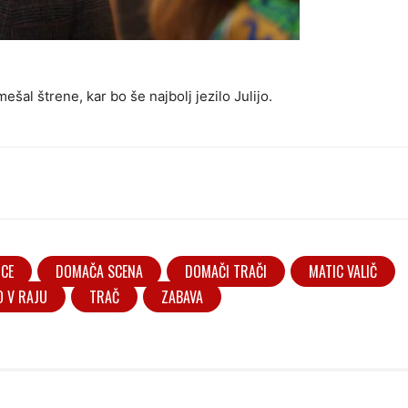
šal štrene, kar bo še najbolj jezilo Julijo.
ICE
DOMAČA SCENA
DOMAČI TRAČI
MATIC VALIČ
O V RAJU
TRAČ
ZABAVA