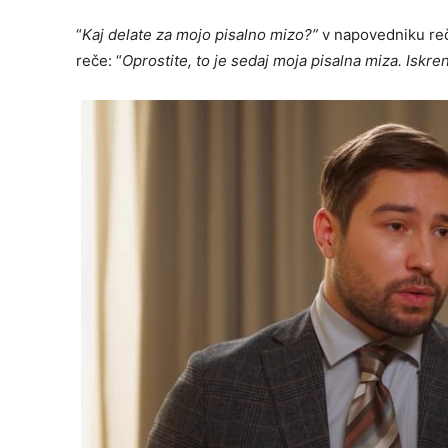
“
Kaj delate za mojo pisalno mizo?”
v napovedniku reče
reče: “
Oprostite, to je sedaj moja pisalna miza. Iskr