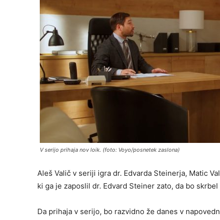
V serijo prihaja nov loik. (foto: Voyo/posnetek zaslona)
Aleš Valič v seriji igra dr. Edvarda Steinerja, Matic Va
ki ga je zaposlil dr. Edvard Steiner zato, da bo skrbel
Da prihaja v serijo, bo razvidno že danes v napoved