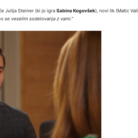
 Julija Steiner (ki jo igra
Sabina Kogovšek
), novi lik (Matic Val
eno se veselim sodelovanja z vami.”