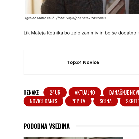
Igralec Matic Valič. (foto: Voyo/posnetek zaslona9
Lik Mateja Kotnika bo zelo zanimiv in bo še dodatno me
Top24 Novice
OZNAKE
24UR
AKTUALNO
DANAŠNJE NOV
NOVICE DANES
POP TV
SCENA
SKRIT
PODOBNA VSEBINA