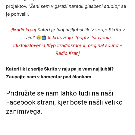
projektov.
“Ženi sem v garaži naredil glasbeni studio,”
se
je pohvalil.
@radiokranj
Kateri je tvoj najljubši lik iz serije Skrito v
raju?
#skritovraju
#poptv
#slovenia
#tiktokslovenia
#fyp
#radiokranj
♬ original sound –
Radio Kranj
Kateri lik iz serije Skrito v raju pa je vam najljubši?
Zaupajte nam v komentar pod člankom.
Pridružite se nam lahko tudi na naši
Facebook strani
, kjer boste našli veliko
zanimivega.