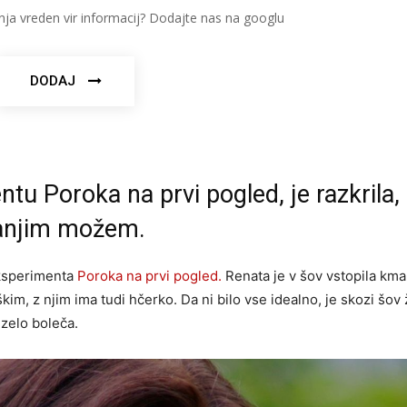
nja vreden vir informacij? Dodajte nas na googlu
DODAJ
tu Poroka na prvi pogled, je razkrila, 
danjim možem.
eksperimenta
Poroka na prvi pogled.
Renata je v šov vstopila kma
škim, z njim ima tudi hčerko. Da ni bilo vse idealno, je skozi šov
 zelo boleča.