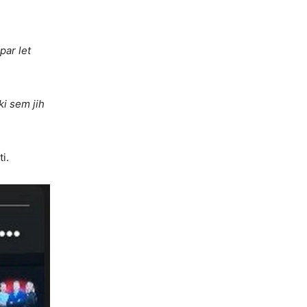
par let
ki sem jih
i.