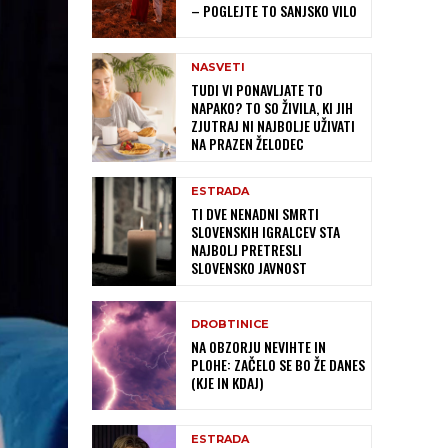
– POGLEJTE TO SANJSKO VILO
NASVETI
TUDI VI PONAVLJATE TO
NAPAKO? TO SO ŽIVILA, KI JIH
ZJUTRAJ NI NAJBOLJE UŽIVATI
NA PRAZEN ŽELODEC
ESTRADA
TI DVE NENADNI SMRTI
SLOVENSKIH IGRALCEV STA
NAJBOLJ PRETRESLI
SLOVENSKO JAVNOST
DROBTINICE
NA OBZORJU NEVIHTE IN
PLOHE: ZAČELO SE BO ŽE DANES
(KJE IN KDAJ)
ESTRADA