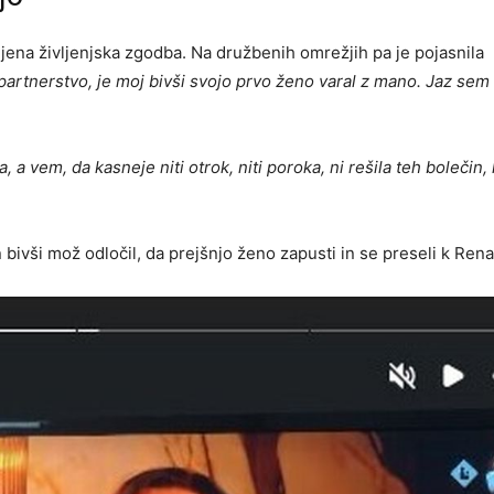
jena življenjska zgodba. Na družbenih omrežjih pa je pojasnila
artnerstvo, je moj bivši svojo prvo ženo varal z mano. Jaz sem 
 a vem, da kasneje niti otrok, niti poroka, ni rešila teh bolečin, 
en bivši mož odločil, da prejšnjo ženo zapusti in se preseli k Renat