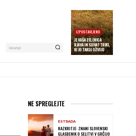
IZPOSTAVLJENO
JE VAŠA ZELENICA
RJAVA IN SUHA? TRIKI,
iskanje
KI JO TAKOJ OŽIVIJO
NE SPREGLEJTE
ESTRADA
RAZKRITJE: ZNANI SLOVENSKI
GLASBENIK O SELITVI V GRČIJO