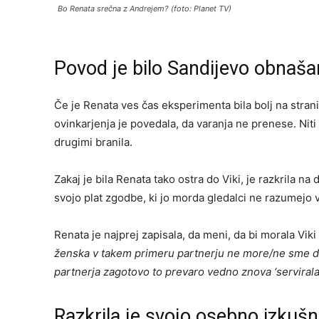
Bo Renata srečna z Andrejem? (foto: Planet TV)
Povod je bilo Sandijevo obnaša
Če je Renata ves čas eksperimenta bila bolj na stran
ovinkarjenja je povedala, da varanja ne prenese. Niti
drugimi branila.
Zakaj je bila Renata tako ostra do Viki, je razkrila n
svojo plat zgodbe, ki jo morda gledalci ne razumejo 
Renata je najprej zapisala, da meni, da bi morala Viki 
ženska v takem primeru partnerju ne more/ne sme dati 
partnerja zagotovo to prevaro vedno znova ‘servirala
Razkrila je svojo osebno izkušn