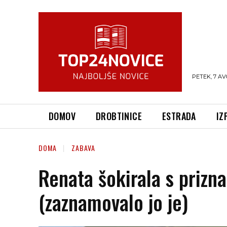
PETEK, 7 AV
DOMOV
DROBTINICE
ESTRADA
IZ
DOMA
ZABAVA
Renata šokirala s priz
(zaznamovalo jo je)