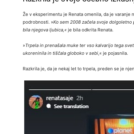
Že v eksperimentu je Renata omenila, da je varanje n
podrobnosti. »
Ko sem 2008 začela svoje dolgoletno p
bila njegova ljubica,«
je bila odkrita Renata.
»
Trpela in prenašala muke ter vso kalvarijo tega sveta,
ukoreninila in tiščala globoko v sebi
,« je pojasnila.
Razkrila je, da je nekaj let to trpela, preden se je nj