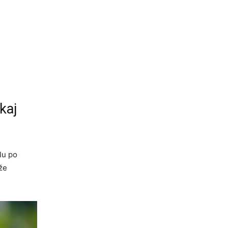
kaj
lu po
 že