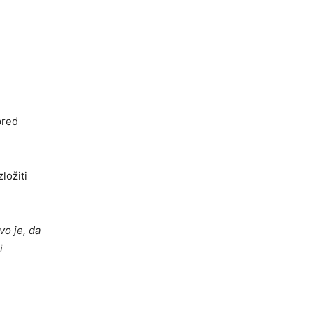
pred
ložiti
vo je, da
i