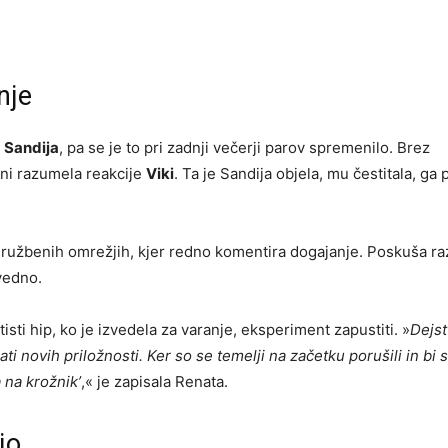
nje
i
Sandija
, pa se je to pri zadnji večerji parov spremenilo. Brez
 ni razumela reakcije
Viki
. Ta je Sandija objela, mu čestitala, ga 
a družbenih omrežjih, kjer redno komentira dogajanje. Poskuša raz
vedno.
tisti hip, ko je izvedela za varanje, eksperiment zapustiti. »
Dejst
novih priložnosti. Ker so se temelji na začetku porušili in bi s
 na krožnik’
,« je zapisala Renata.
jo