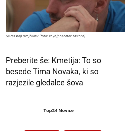
Se res boji dvojčkov? (foto: Voyo/posnetek zaslona)
Preberite še:
Kmetija: To so
besede Tima Novaka, ki so
razjezile gledalce šova
Top24 Novice