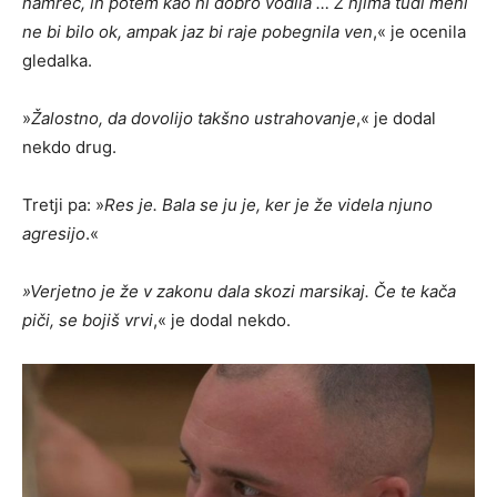
namreč, in potem kao ni dobro vodila … Z njima tudi meni
ne bi bilo ok, ampak jaz bi raje pobegnila ven
,« je ocenila
gledalka.
»
Žalostno, da dovolijo takšno ustrahovanje
,« je dodal
nekdo drug.
Tretji pa: »
Res je. Bala se ju je, ker je že videla njuno
agresijo
.«
»Verjetno je že v zakonu dala skozi marsikaj. Če te kača
piči, se bojiš vrvi
,« je dodal nekdo.