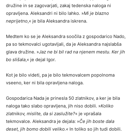
družine in se zagovarjati, zakaj tedenska naloga ni
opravljena. Aleksandri ni bilo lahko. »
Mi je blazno
neprijetno
,« je bila Aleksandra iskrena.
Medtem ko se je Aleksandra soočila z gospodarico Nado,
pa so tekmovalci ugotavljali, da je Aleksandra najslabša
glava družine. »
Jaz ne bi bil rad na njenem mestu. Ker jih
bo slišala
,« je dejal Igor.
Kot je bilo videti, pa je bilo tekmovalcem popolnoma
vseeno, ker ni bila opravljena naloga.
Gospodarica Nada je prinesla 50 zlatnikov, a ker je bila
naloga tako slabo opravljena, jih niso dobili. »
Koliko
zlatnikov, mislite, da si zaslužite?
« je vprašala
tekmovalce. Aleksandra je dejala: »
Če jih boste dala
deset, jih bomo dobili veliko.«
In toliko so jih tudi dobili.