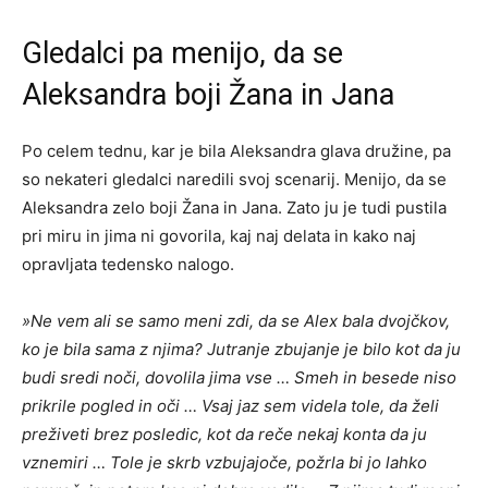
Gledalci pa menijo, da se
Aleksandra boji Žana in Jana
Po celem tednu, kar je bila Aleksandra glava družine, pa
so nekateri gledalci naredili svoj scenarij. Menijo, da se
Aleksandra zelo boji Žana in Jana. Zato ju je tudi pustila
pri miru in jima ni govorila, kaj naj delata in kako naj
opravljata tedensko nalogo.
»Ne vem ali se samo meni zdi, da se Alex bala dvojčkov,
ko je bila sama z njima? Jutranje zbujanje je bilo kot da ju
budi sredi noči, dovolila jima vse … Smeh in besede niso
prikrile pogled in oči … Vsaj jaz sem videla tole, da želi
preživeti brez posledic, kot da reče nekaj konta da ju
vznemiri … Tole je skrb vzbujajoče, požrla bi jo lahko