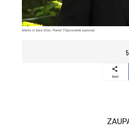
Marko in Sara (foto: Planet TV/posnetek zaslona)
5
Deli
ZAUP