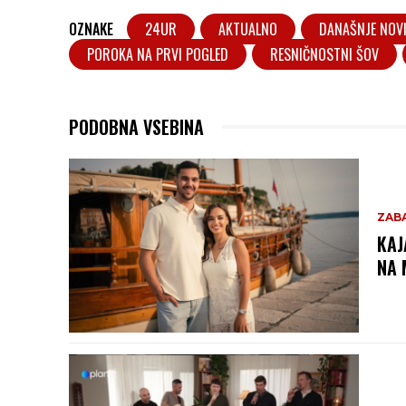
OZNAKE
24UR
AKTUALNO
DANAŠNJE NOV
POROKA NA PRVI POGLED
RESNIČNOSTNI ŠOV
PODOBNA VSEBINA
ZAB
KAJ
NA 