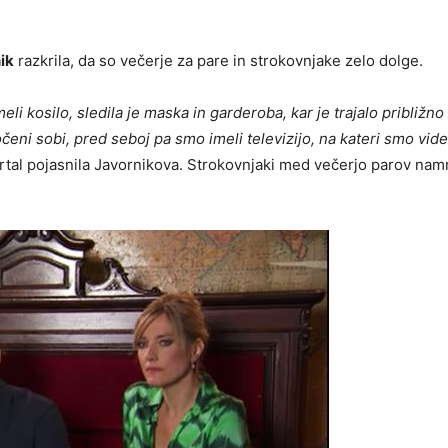
ik
razkrila, da so večerje za pare in strokovnjake zelo dolge.
eli kosilo, sledila je maska in garderoba, kar je trajalo približno 
eni sobi, pred seboj pa smo imeli televizijo, na kateri smo vide
ortal pojasnila Javornikova. Strokovnjaki med večerjo parov nam