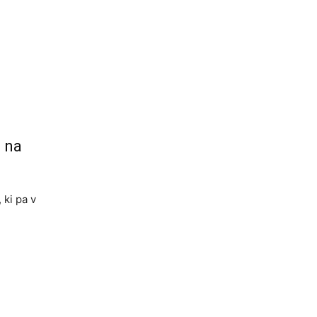
a na
 ki pa v