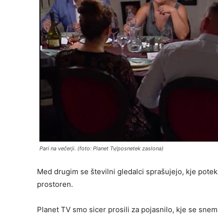
Pari na večerji. (foto: Planet Tv/posnetek zaslona)
Med drugim se številni gledalci sprašujejo, kje potekaj
prostoren.
Planet TV smo sicer prosili za pojasnilo, kje se snemaj