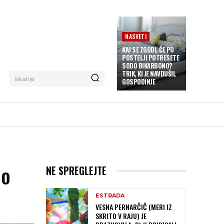
NASVETI
KAJ SE ZGODI, ČE PO
POSTELJI POTRESETE
SODO BIKARBONO?
TRIK, KI JE NAVDUŠIL
iskanje
GOSPODINJE
lo
NE SPREGLEJTE
ESTRADA
VESNA PERNARČIČ (MERI IZ
SKRITO V RAJU) JE