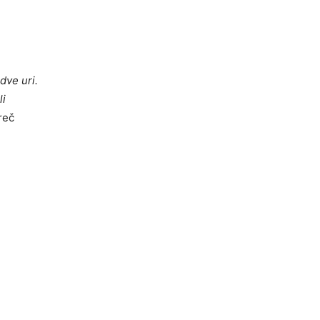
dve uri.
li
reč