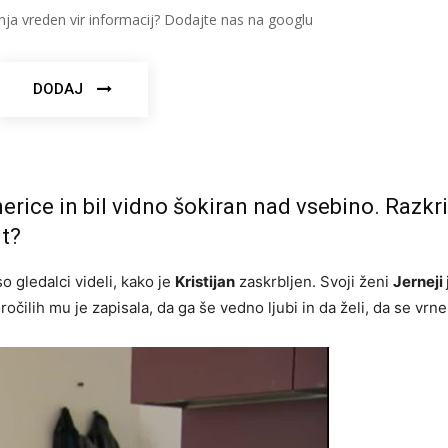
nja vreden vir informacij? Dodajte nas na googlu
DODAJ
nerice in bil vidno šokiran nad vsebino. Razkri
nt?
 gledalci videli, kako je
Kristijan
zaskrbljen. Svoji ženi
Jerneji
ročilih mu je zapisala, da ga še vedno ljubi in da želi, da se vrn