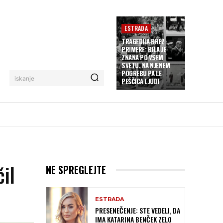
ESTRADA
TRAGEDIJA BREZ
PRIMERE: BILA JE
ZNANA PO VSEM
SVETU, NA NJENEM
POGREBU PA LE
iskanje
PEŠČICA LJUDI
il
NE SPREGLEJTE
ESTRADA
PRESENEČENJE: STE VEDELI, DA
IMA KATARINA BENČEK ZELO