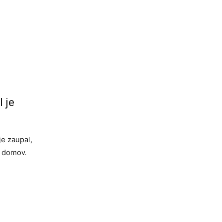
l je
je zaupal,
e domov.