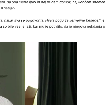
rem, da ona mene ljubi in naj pridem domov, naj končam snemanj
 Kristijan.
ila, nakar sva se pogovorila. Hvala bogu za Jernejine besede,”
je
a so bile vse le laži, kar mu je potrdilo, da je njegova nekdanja 