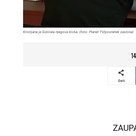
Kristijana je šokirala njegova bivša. (foto: Planet TV/posnetek zaslona)
14
Deli
ZAUP