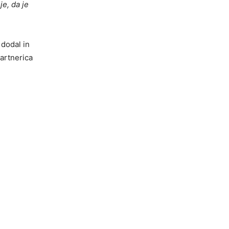
e, da je
 dodal in
partnerica