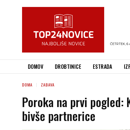
ČETRTEK, 6 
DOMOV
DROBTINICE
ESTRADA
IZ
DOMA
ZABAVA
Poroka na prvi pogled: K
bivše partnerice