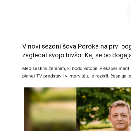
V novi sezoni šova Poroka na prvi pogl
zagledal svojo bivšo. Kaj se bo dogaj
Med šestimi ženinim, ki bodo vstopili v eksperiment 
planet TV predstavil v intervjuju, je razkril, česa ga je