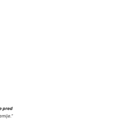
e pred
kemije
.”