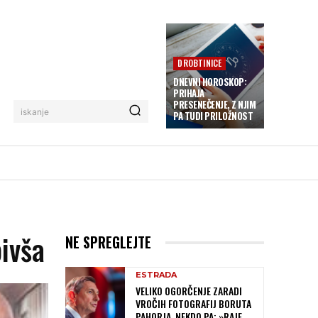
DROBTINICE
DNEVNI HOROSKOP:
PRIHAJA
PRESENEČENJE, Z NJIM
iskanje
PA TUDI PRILOŽNOST
bivša
NE SPREGLEJTE
ESTRADA
VELIKO OGORČENJE ZARADI
VROČIH FOTOGRAFIJ BORUTA
PAHORJA, NEKDO PA: »RAJE