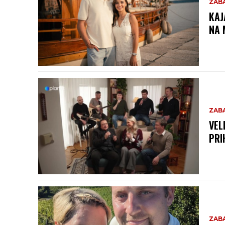
ZAB
KAJ
NA 
ZAB
VEL
PRI
ZAB