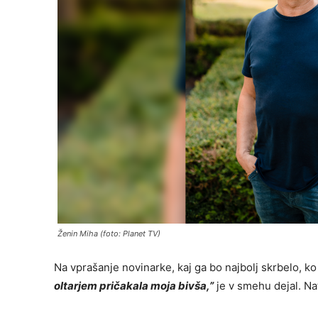
Ženin Miha (foto: Planet TV)
Na vprašanje novinarke, kaj ga bo najbolj skrbelo, k
oltarjem pričakala moja bivša
,”
je v smehu dejal. Nat