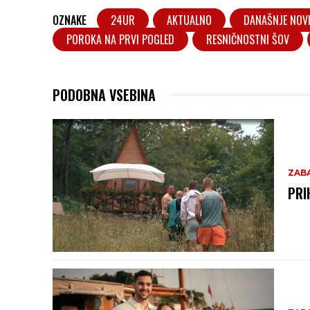
OZNAKE
24UR
AKTUALNO
DANAŠNJE NOV
POROKA NA PRVI POGLED
RESNIČNOSTNI ŠOV
PODOBNA VSEBINA
ZAB
PRI