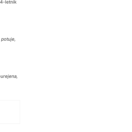
54-letnik
 potuje,
eurejena,