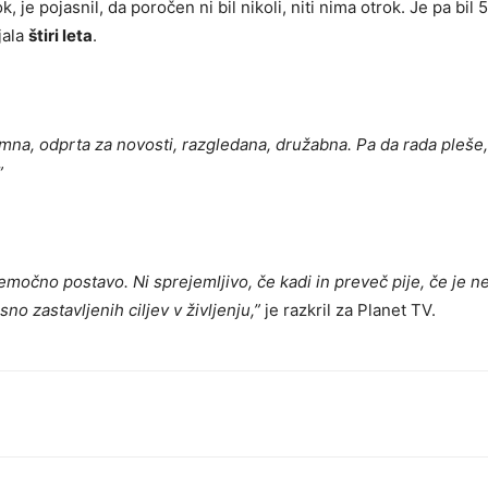
, je pojasnil, da poročen ni bil nikoli, niti nima otrok. Je pa bil 
jala
štiri leta
.
omna, odprta za novosti, razgledana, družabna. Pa da rada pleše,
”
remočno postavo. Ni sprejemljivo, če kadi in preveč pije, če je n
no zastavljenih ciljev v življenju
,”
je razkril za Planet TV.