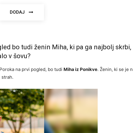
DODAJ
ed bo tudi ženin Miha, ki pa ga najbolj skrbi,
alo v šovu?
Poroka na prvi pogled, bo tudi
Miha iz Ponikve
. Ženin, ki se je 
 strah.