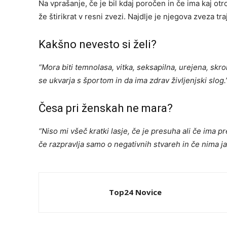
Na vprašanje, če je bil kdaj poročen in če ima kaj otrok
že štirikrat v resni zvezi. Najdlje je njegova zveza tra
Kakšno nevesto si želi?
“Mora biti temnolasa, vitka, seksapilna, urejena, skr
se ukvarja s športom in da ima zdrav življenjski slog.
Česa pri ženskah ne mara?
“Niso mi všeč kratki lasje, če je presuha ali če ima p
če razpravlja samo o negativnih stvareh in če nima jas
Top24 Novice