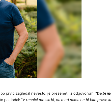
o bo prvič zagledal nevesto, je presenetil z odgovorom.
“
Da bi m
o pa dodal: “
V resnici me skrbi, da med nama ne bi bilo prave 