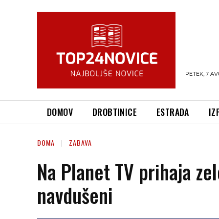
PETEK, 7 AV
DOMOV
DROBTINICE
ESTRADA
IZ
DOMA
ZABAVA
Na Planet TV prihaja zel
navdušeni