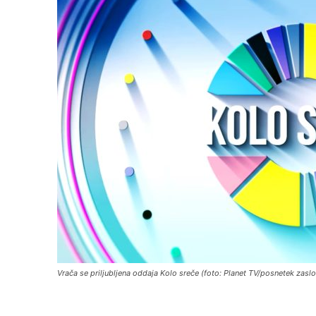
Vrača se priljubljena oddaja Kolo sreče (foto: Planet TV/posnetek zasl