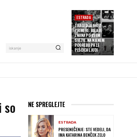
ESTRADA
TRAGEDIJA BREZ
PRIMERE: BILA JE
ZNANA PO VSEM
SVETU, NA NJENEM
POGREBU PA LE
iskanje
PEŠČICA LJUDI
i so
NE SPREGLEJTE
ESTRADA
PRESENEČENJE: STE VEDELI, DA
IMA KATARINA BENČEK ZELO