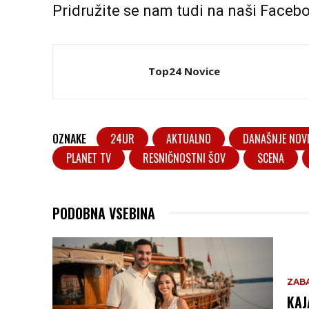
Pridružite se nam tudi na naši
Facebo
Top24 Novice
OZNAKE
24UR
AKTUALNO
DANAŠNJE NOV
PLANET TV
RESNIČNOSTNI ŠOV
SCENA
PODOBNA VSEBINA
ZAB
KAJ