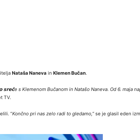
itelja
Nataša Naneva
in
Klemen Bučan
.
𝗼 𝘀𝗿𝗲𝗰̌e s Klemenom Bučanom in Natašo Naneva. Od 6. maja na
t TV.
lili. “
Kon
č
no pri nas zelo radi to gledamo
,”
se je glasil eden iz