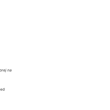
prej na
med