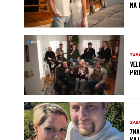
NA 
ZAB
VEL
PRI
ZAB
ZNA
KAJ