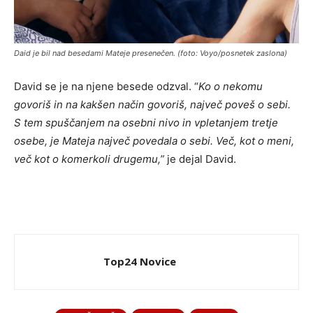
Daid je bil nad besedami Mateje presenečen. (foto: Voyo/posnetek zaslona)
David se je na njene besede odzval. “
Ko o nekomu
govoriš in na kakšen način govoriš, največ poveš o sebi.
S tem spuščanjem na osebni nivo in vpletanjem tretje
osebe, je Mateja največ povedala o sebi. Več, kot o meni,
več kot o komerkoli drugemu,”
je dejal David.
Top24 Novice