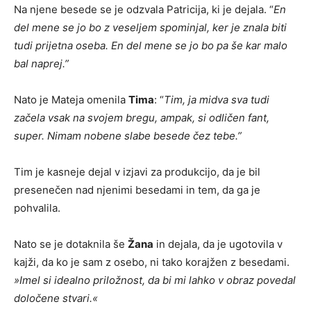
Na njene besede se je odzvala Patricija, ki je dejala. “
En
del mene se jo bo z veseljem spominjal, ker je znala biti
tudi prijetna oseba. En del mene se jo bo pa še kar malo
bal naprej.”
Nato je Mateja omenila
Tima
: “
Tim, ja midva sva tudi
začela vsak na svojem bregu, ampak, si odličen fant,
super. Nimam nobene slabe besede čez tebe.”
Tim je kasneje dejal v izjavi za produkcijo, da je bil
presenečen nad njenimi besedami in tem, da ga je
pohvalila.
Nato se je dotaknila še
Žana
in dejala, da je ugotovila v
kajži, da ko je sam z osebo, ni tako korajžen z besedami.
»Imel si idealno priložnost, da bi mi lahko v obraz povedal
določene stvari.«