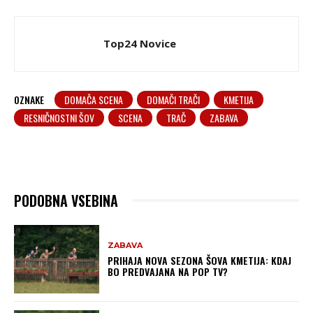
Top24 Novice
OZNAKE
DOMAČA SCENA
DOMAČI TRAČI
KMETIJA
RESNIČNOSTNI ŠOV
SCENA
TRAČ
ZABAVA
PODOBNA VSEBINA
ZABAVA
PRIHAJA NOVA SEZONA ŠOVA KMETIJA: KDAJ
BO PREDVAJANA NA POP TV?