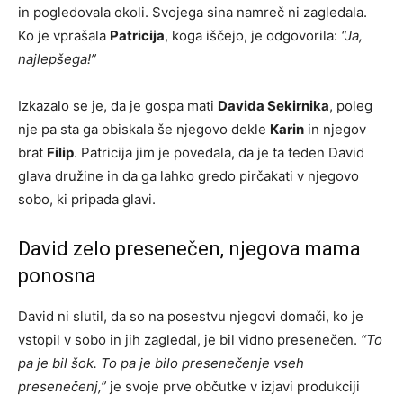
in pogledovala okoli. Svojega sina namreč ni zagledala.
Ko je vprašala
Patricija
, koga iščejo, je odgovorila:
“Ja,
najlepšega!”
Izkazalo se je, da je gospa mati
Davida Sekirnika
, poleg
nje pa sta ga obiskala še njegovo dekle
Karin
in njegov
brat
Filip
. Patricija jim je povedala, da je ta teden David
glava družine in da ga lahko gredo pirčakati v njegovo
sobo, ki pripada glavi.
David zelo presenečen, njegova mama
ponosna
David ni slutil, da so na posestvu njegovi domači, ko je
vstopil v sobo in jih zagledal, je bil vidno presenečen.
“To
pa je bil šok. To pa je bilo presenečenje vseh
presenečenj,”
je svoje prve občutke v izjavi produkciji