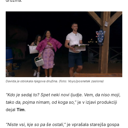
družina.
Davida je obiskala njegova družina. (foto: Voyo/posnetek zaslona)
“Kdo je sedaj to? Spet neki novi ljudje. Vem, da niso moji,
tako da, pojma nimam, od koga so,”
je v izjavi produkciji
dejal
Tim
.
“Niste vsi, kje so pa še ostali,”
je vprašala starejša gospa