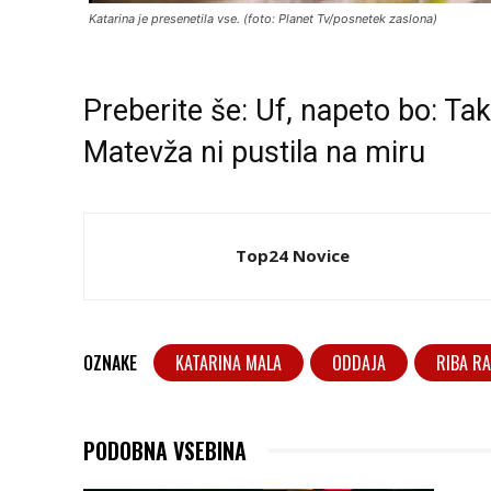
Katarina je presenetila vse. (foto: Planet Tv/posnetek zaslona)
Preberite še:
Uf, napeto bo: T
Matevža ni pustila na miru
Top24 Novice
OZNAKE
KATARINA MALA
ODDAJA
RIBA R
PODOBNA VSEBINA