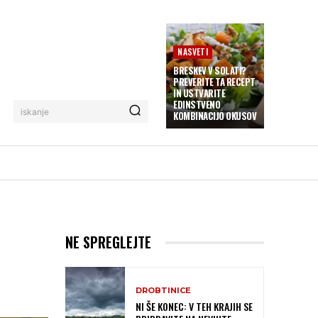
NASVETI
BRESKEV V SOLATI?
PREVERITE TA RECEPT
IN USTVARITE
EDINSTVENO
iskanje
KOMBINACIJO OKUSOV
NE SPREGLEJTE
DROBTINICE
NI ŠE KONEC: V TEH KRAJIH SE