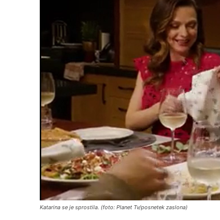
Katarina se je sprostila. (foto: Planet Tv/posnetek zaslona)