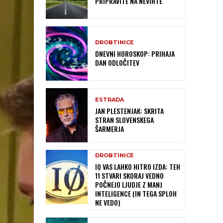
PRIPRAVITE NA NEVIHTE
DROBTINICE
DNEVNI HOROSKOP: PRIHAJA
DAN ODLOČITEV
ESTRADA
JAN PLESTENJAK: SKRITA
STRAN SLOVENSKEGA
ŠARMERJA
DROBTINICE
IQ VAS LAHKO HITRO IZDA: TEH
11 STVARI SKORAJ VEDNO
POČNEJO LJUDJE Z MANJ
INTELIGENCE (IN TEGA SPLOH
NE VEDO)