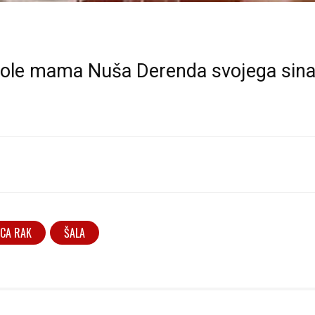
akole mama Nuša Derenda svojega sin
ACA RAK
ŠALA