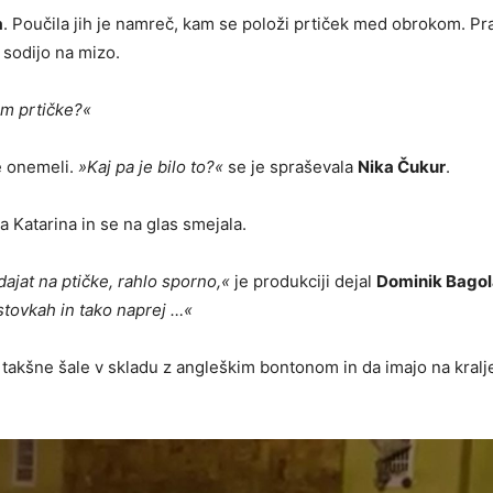
a
. Poučila jih je namreč, kam se položi prtiček med obrokom. Pra
 sodijo na mizo.
am prtičke?«
ce onemeli.
»Kaj pa je bilo to?«
se je spraševala
Nika Čukur
.
a Katarina in se na glas smejala.
ajat na ptičke, rahlo sporno,«
je produkciji dejal
Dominik Bagol
stovkah in tako naprej …«
so takšne šale v skladu z angleškim bontonom in da imajo na kral