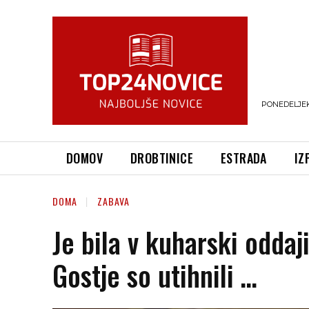
PONEDELJEK,
DOMOV
DROBTINICE
ESTRADA
IZ
DOMA
ZABAVA
Je bila v kuharski oddaj
Gostje so utihnili …