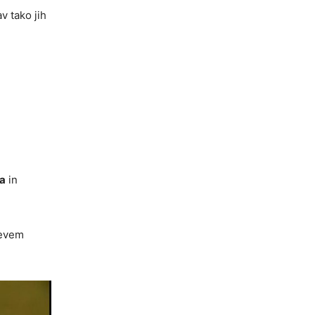
v tako jih
a
in
jevem