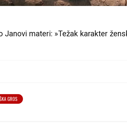
o Janovi materi: »Težak karakter žens
ŠKA GROS