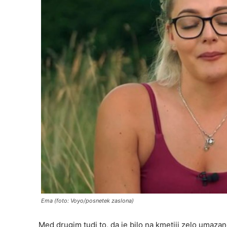
Ema (foto: Voyo/posnetek zaslona)
Med drugim tudi to, da je bilo na kmetiji zelo umazan