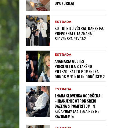
OPOZORILA)
ESTRADA
KOT BI BILO VČERAJ, DANES PA:
PREPOZNATE TA ZNANA
SLOVENSKA PEVCA?
ESTRADA
ANAMARIA GOLTES
PRESENETILA S TAKŠNO
POTEZO: KAJ TO POMENI ZA
ODNOS MED NJO IN DONČIĆEM?
ESTRADA
ZNANA SLOVENKA OGORČENA:
»HRANJENJE OTROK SREDI
BAZENA S POMFRITOM IN
KEČAPOM? JAZ TEGA RES NE
RAZUMEM!«