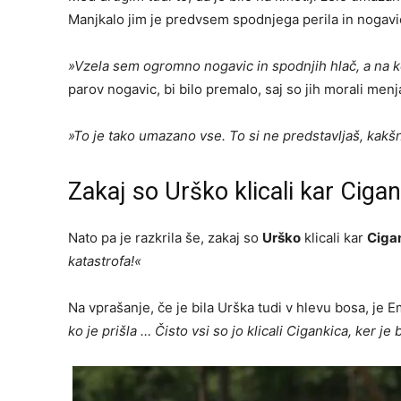
Manjkalo jim je predvsem spodnjega perila in nogavi
»Vzela sem ogromno nogavic in spodnjih hlač, a na 
parov nogavic, bi bilo premalo, saj so jih morali menj
»To je tako umazano vse. To si ne predstavljaš, kakš
Zakaj so Urško klicali kar Ciga
Nato pa je razkrila še, zakaj so
Urško
klicali kar
Ciga
katastrofa!«
Na vprašanje, če je bila Urška tudi v hlevu bosa, je E
ko je prišla … Čisto vsi so jo klicali Cigankica, ker je