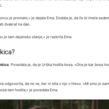
c.
koncu je premalo,«
je dejala Ema. Dodala je, da če bi imela sed
ati dvakrat na dan.
no je tam dejansko stanje
,« je razkrila Ema.
nkica?
nkica
. Povedala je, da je Urška hodila bosa. »
Ona je kar bosa hod
ma odgovorila, da ne ve, ker ni bila z njo v hlevu.
»Mi smo jo samo
 bosa tam hodila,«
je povedala Ema.