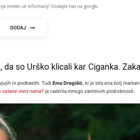
nja vreden vir informacij? Dodajte nas na googlu
DODAJ
, da so Urško klicali kar Ciganka. Zaka
jujih in podkastih. Tudi
Ema Dragišić
, ki je bila ena bolj marka
to ostane med nama?
je razkrila mnogo zanimivih podrobnosti.