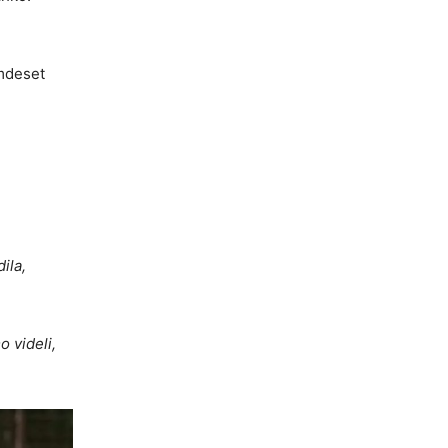
emdeset
ila,
 videli,