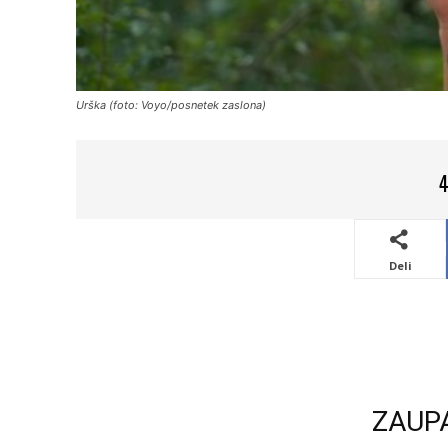
Urška (foto: Voyo/posnetek zaslona)
4
Deli
ZAUP