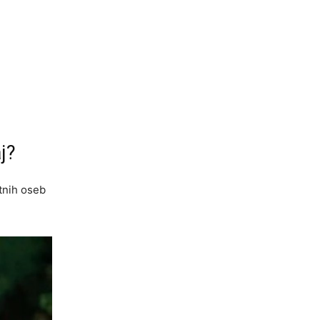
j?
ntnih oseb