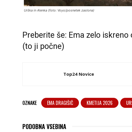
Urška in Alenka (foto: Voyo/posnetek zaslona)
Preberite še:
Ema zelo iskreno 
(to ji počne)
Top24 Novice
OZNAKE
EMA DRAGIŠIČ
KMETIJA 2026
UR
PODOBNA VSEBINA