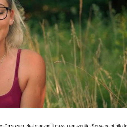
o. Da so se nekako navadili na vso umazanijo. Sprva pa ni bilo l