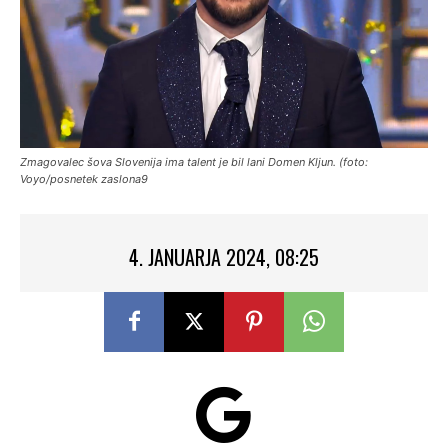
Zmagovalec šova Slovenija ima talent je bil lani Domen Kljun. (foto:
Voyo/posnetek zaslona9
4. JANUARJA 2024, 08:25