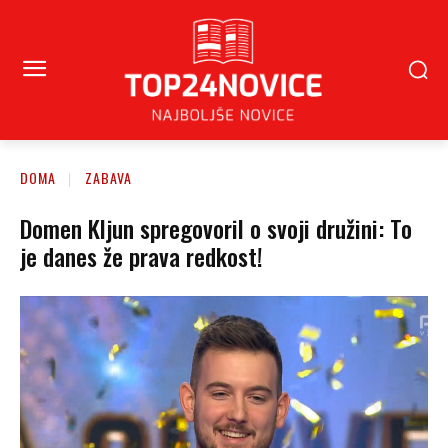
DOMA
ZABAVA
Domen Kljun spregovoril o svoji družini: To
je danes že prava redkost!