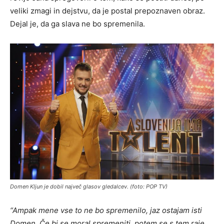
veliki zmagi in dejstvu, da je postal prepoznaven obraz.
Dejal je, da ga slava ne bo spremenila.
Domen Kljun je dobil največ glasov gledalcev. (foto: POP TV)
“
Ampak mene vse to ne bo spremenilo, jaz ostajam isti
Domen. Če bi se moral spremeniti, potem se s tem raje