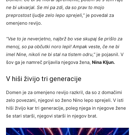
ne bi ukvarjal. Se mi pa zdi, da so prav to mojo
preprostost ljudje zelo lepo sprejeli
,”
je povedal za
omenjeno revijo.
“
Vse to je neverjetno, najbrž bo vse skupaj še prišlo za
menoj, so pa občutki noro lepi! Ampak veste, če ne bi
imel Nine, nikoli ne bi stal na tistem odru,”
je pojasnil. V
šov ga je namreč prijavila njegova žena,
Nina Kljun.
V hiši živijo tri generacije
Domen je za omenjeno revijo razkril, da so z domačimi
zelo povezani, njegovi so ženo Nino lepo sprejeli. V isti
hiši živijo kar tri generacije, poleg njega in njegove žene
še stari starši, njegovi starši in njegov brat.