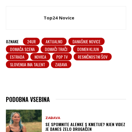
Top24 Novice
OZNAKE
24UR
AKTUALNO
DANAŠNJE NOVICE
DOMAČA SCENA
DOMAČI TRAČI
DOMEN KLJUN
ESTRADA
NOVICA
POP TV
RESNIČNOSTNI ŠOV
SLOVENIJA IMA TALENT
ZABAVA
PODOBNA VSEBINA
ZABAVA
SE SPOMNITE ALENKE S KMETIJE? NJEN VIDEZ
JE DANES ZELO DRUGAČEN